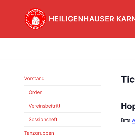
Zum
Inhalt
HEILIGENHAUSER KAR
springen
Ti
Vorstand
Orden
Hop
Vereinsbeitritt
Sessionsheft
Bitte
w
Tanzgruppen