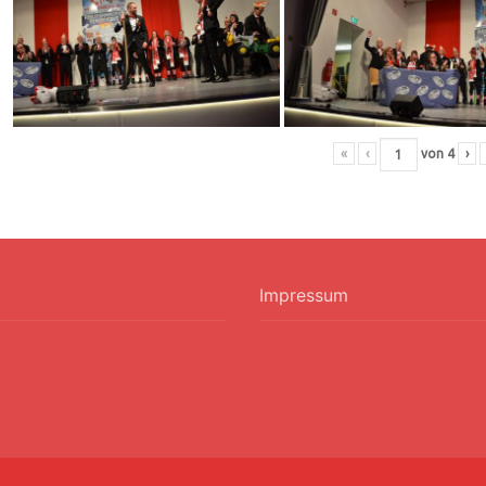
«
‹
von
4
›
Impressum