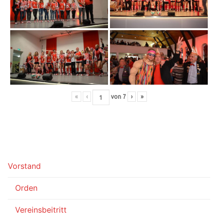
«
‹
von
7
›
»
Vorstand
Orden
Vereinsbeitritt