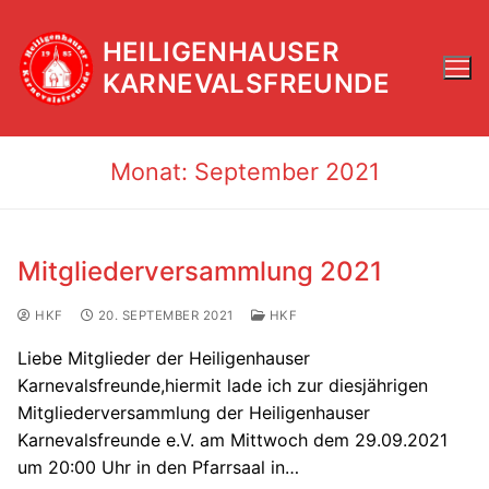
Zum
Inhalt
HEILIGENHAUSER
springen
KARNEVALSFREUNDE
Monat:
September 2021
Mitgliederversammlung 2021
HKF
20. SEPTEMBER 2021
HKF
Liebe Mitglieder der Heiligenhauser
Karnevalsfreunde,hiermit lade ich zur diesjährigen
Mitgliederversammlung der Heiligenhauser
Karnevalsfreunde e.V. am Mittwoch dem 29.09.2021
um 20:00 Uhr in den Pfarrsaal in…