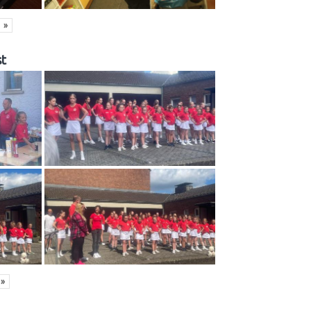
»
t
»