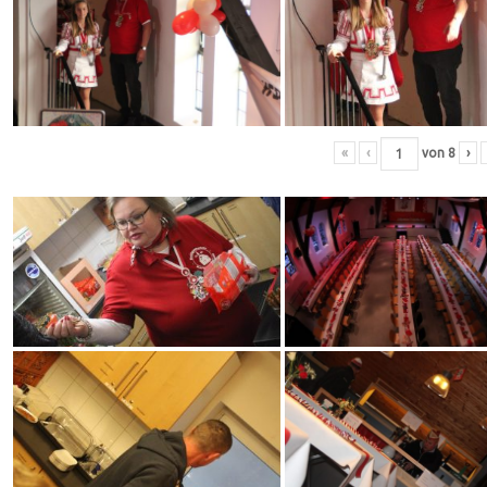
«
‹
von
8
›