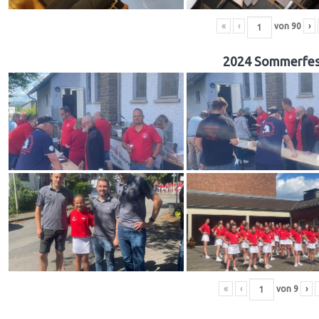
«
‹
von
90
›
2024 Sommerfes
«
‹
von
9
›