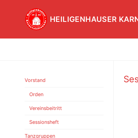
Zum
Inhalt
HEILIGENHAUSER KAR
springen
Ses
Vorstand
Orden
Vereinsbeitritt
Sessionsheft
Tanzgruppen