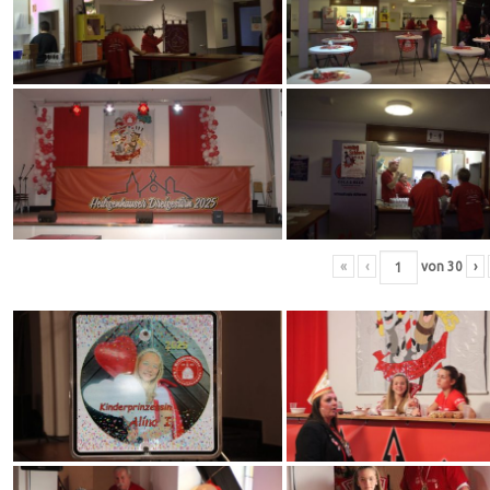
«
‹
von
30
›