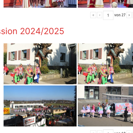
«
‹
von
27
›
sion 2024/2025