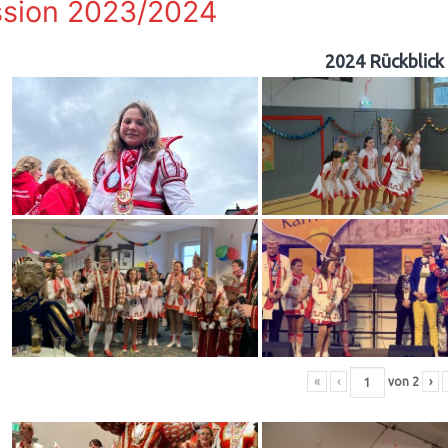
sion 2023/2024
2024 Rückblick
«
‹
von
2
›