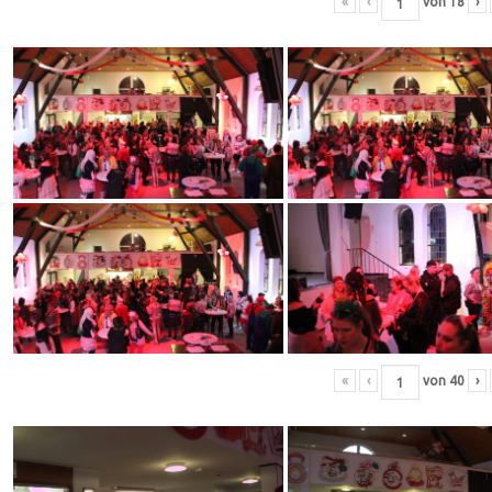
«
‹
von
18
›
«
‹
von
40
›