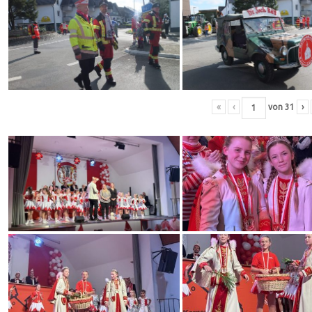
«
‹
von
31
›