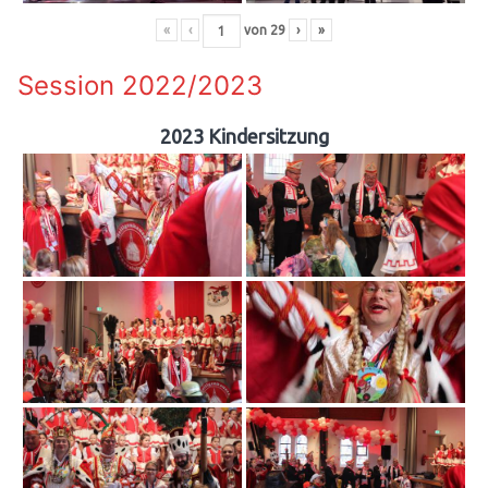
«
‹
von
29
›
»
Session 2022/2023
2023 Kindersitzung