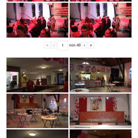
«
‹
von
40
›
»