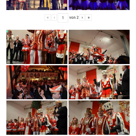
«
‹
von
2
›
»