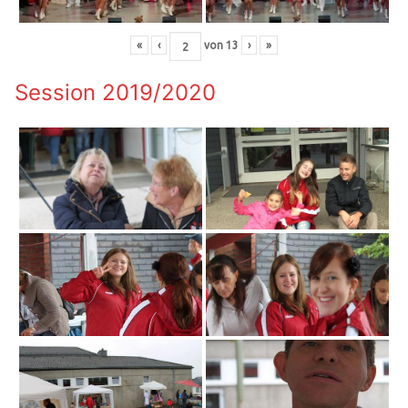
«
‹
von
13
›
»
Session 2019/2020