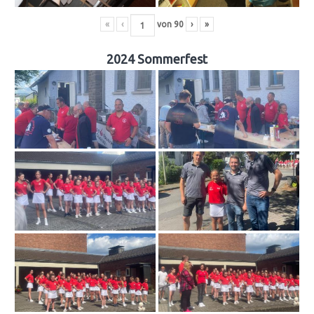
«
‹
von
90
›
»
2024 Sommerfest