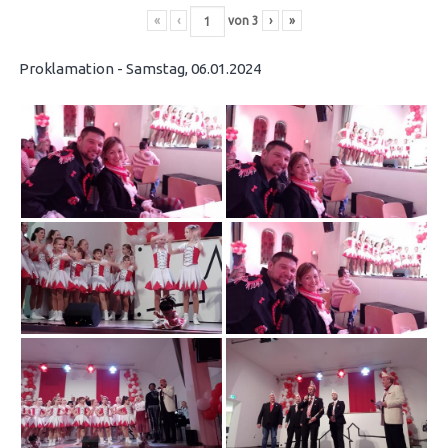
«
‹
von
3
›
»
Proklamation - Samstag, 06.01.2024