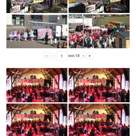
«
‹
von
18
›
»