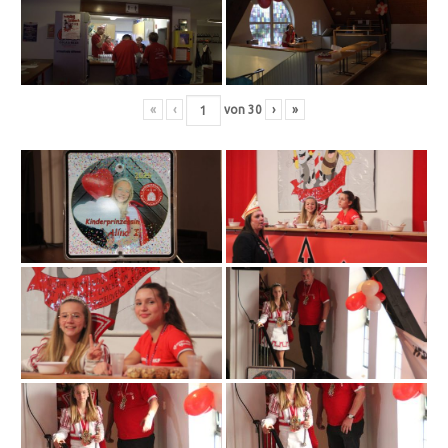
«
‹
von
30
›
»