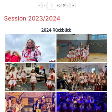
«
‹
von
9
›
»
Session 2023/2024
2024 Rückblick