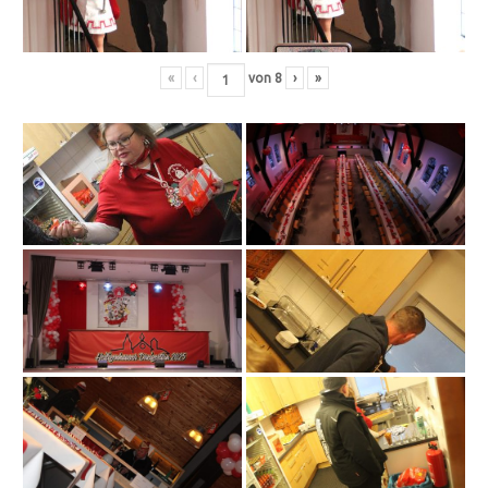
«
‹
von
8
›
»