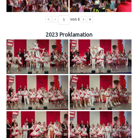
«
‹
von
6
›
»
2023 Proklamation