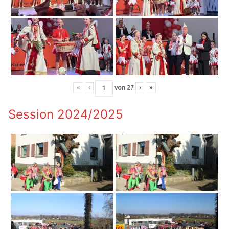
«
‹
von
27
›
»
Session 2024/2025