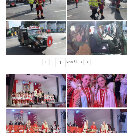
«
‹
von
31
›
»