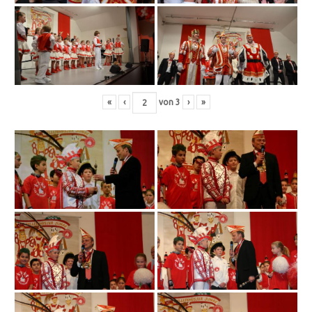
«
‹
von
3
›
»