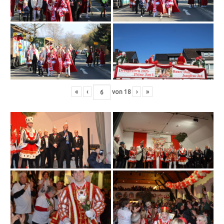
«
‹
von
18
›
»