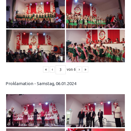
«
‹
von
6
›
»
Proklamation - Samstag, 06.01.2024