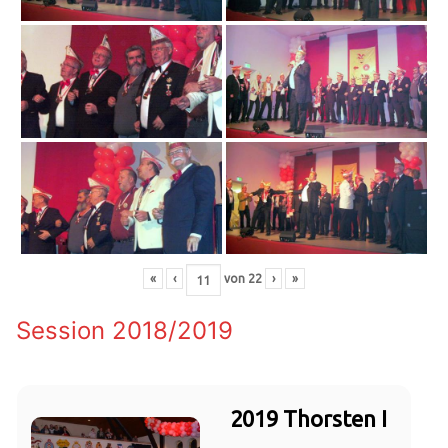
«
‹
von
22
›
»
Session 2018/2019
2019 Thorsten I