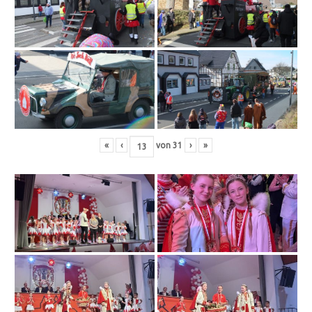
«
‹
von
31
›
»