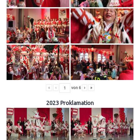
«
‹
von
6
›
»
2023 Proklamation