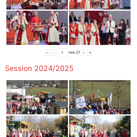
«
‹
von
27
›
»
Session 2024/2025