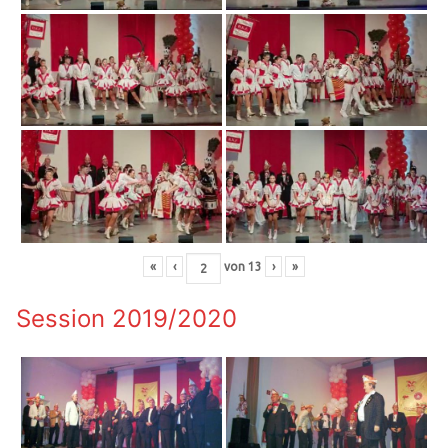
«
‹
von
13
›
»
Session 2019/2020