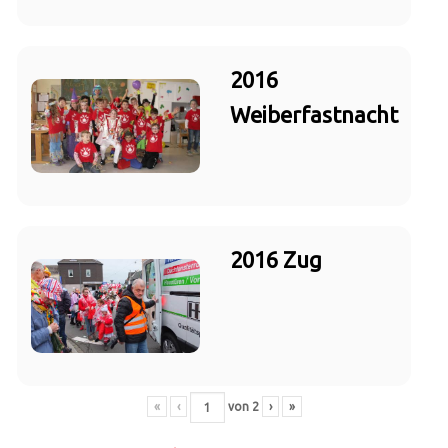
2016
Weiberfastnacht
2016 Zug
«
‹
von
2
›
»