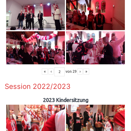
«
‹
von
29
›
»
Session 2022/2023
2023 Kindersitzung