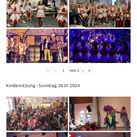
«
‹
von
2
›
»
Kindersitzung - Sonntag, 28.01.2024