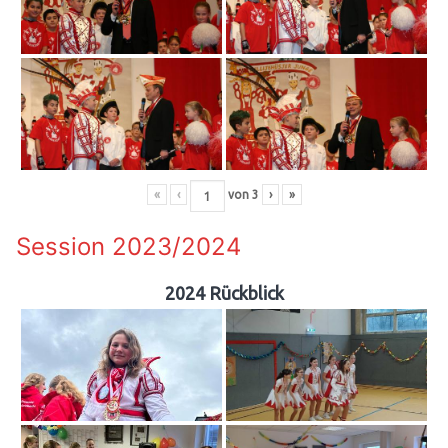
«
‹
von
3
›
»
Session 2023/2024
2024 Rückblick