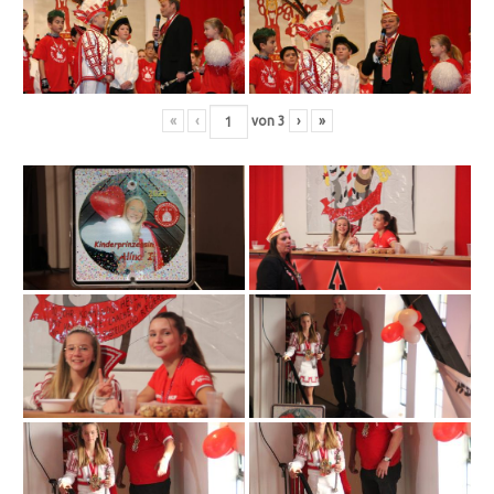
«
‹
von
3
›
»