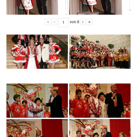
«
‹
von
8
›
»