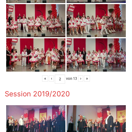
«
‹
von
13
›
»
Session 2019/2020