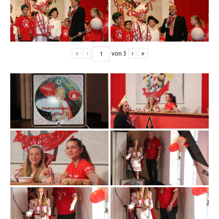
«
‹
von
3
›
»