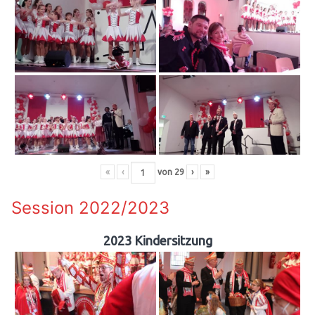
«
‹
von
29
›
»
Session 2022/2023
2023 Kindersitzung