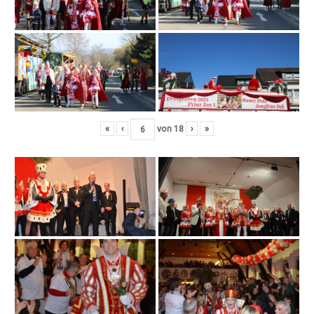
«
‹
von
18
›
»