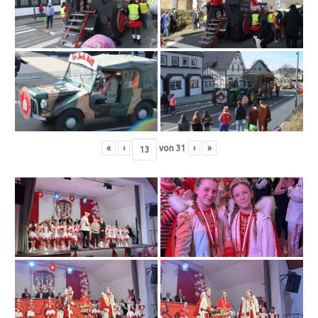
«
‹
von
31
›
»