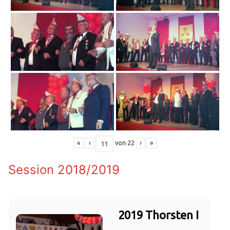
«
‹
von
22
›
»
Session 2018/2019
2019 Thorsten I