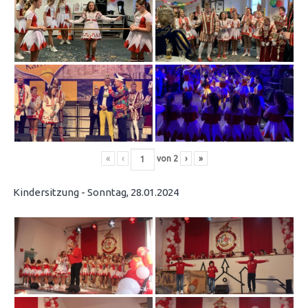
«
‹
von
2
›
»
Kindersitzung - Sonntag, 28.01.2024