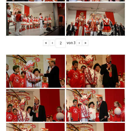
«
‹
von
3
›
»