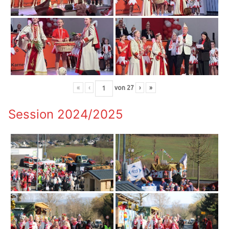
«
‹
von
27
›
»
Session 2024/2025