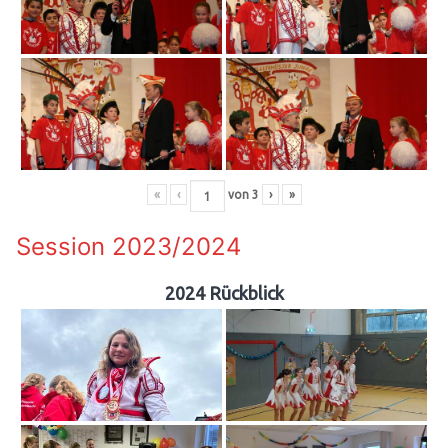
«
‹
von
3
›
»
Session 2023/2024
2024 Rückblick