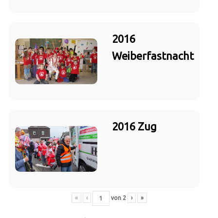
2016
Weiberfastnacht
2016 Zug
«
‹
von
2
›
»