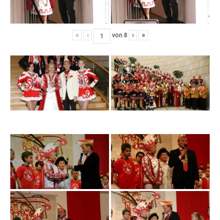
«
‹
von
8
›
»