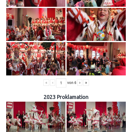
«
‹
von
6
›
»
2023 Proklamation