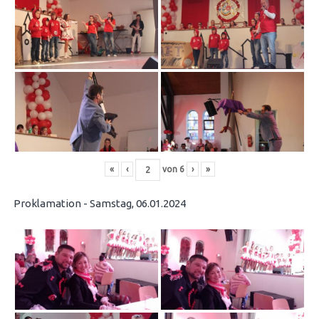
«
‹
von
6
›
»
Proklamation - Samstag, 06.01.2024