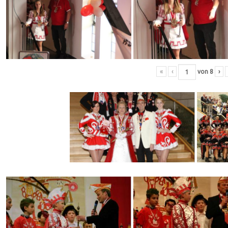
«
‹
von
8
›