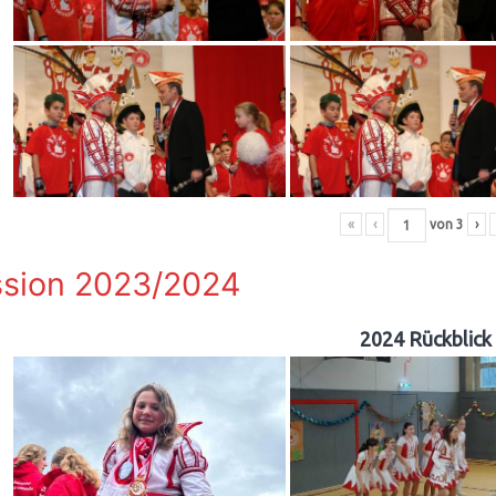
«
‹
von
3
›
sion 2023/2024
2024 Rückblick