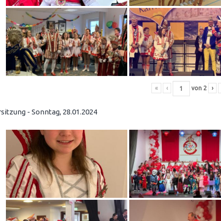
«
‹
von
2
›
sitzung - Sonntag, 28.01.2024