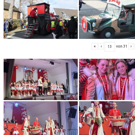
«
‹
von
31
›