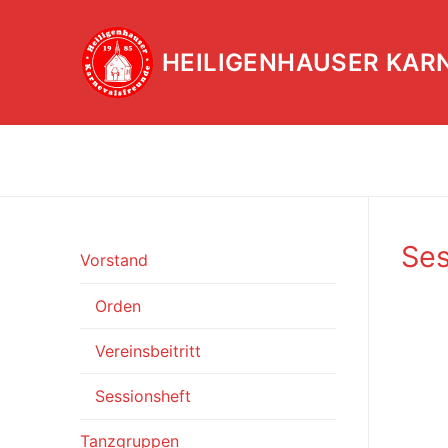
Zum
Inhalt
HEILIGENHAUSER KAR
springen
Ses
Vorstand
Orden
Vereinsbeitritt
Sessionsheft
Tanzgruppen