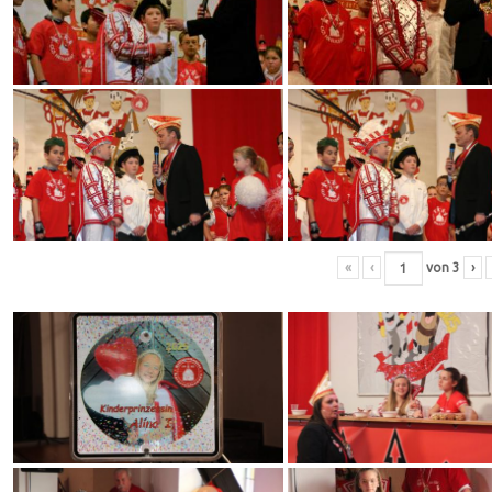
«
‹
von
3
›