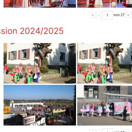
«
‹
von
27
›
sion 2024/2025