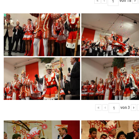
«
‹
von
18
›
«
‹
von
3
›