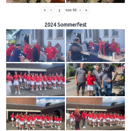
«
‹
von
90
›
»
2024 Sommerfest