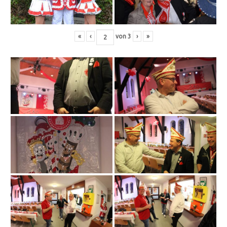
«
‹
von
3
›
»