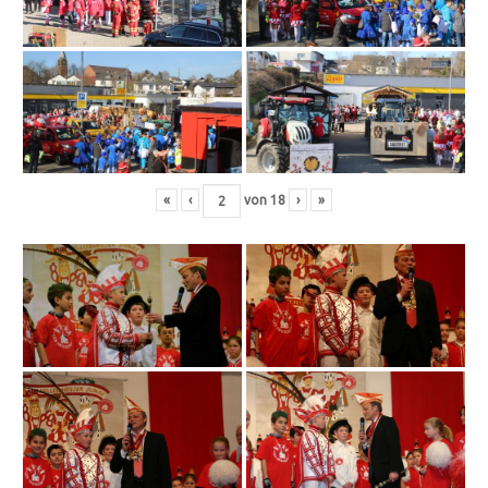
«
‹
von
18
›
»