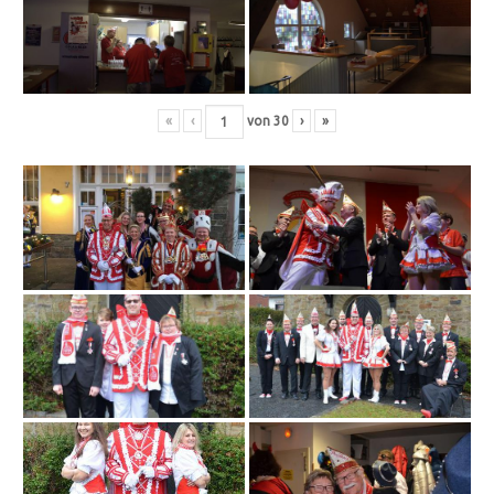
«
‹
von
30
›
»