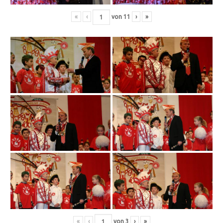
«
‹
von
11
›
»
«
‹
von
3
›
»