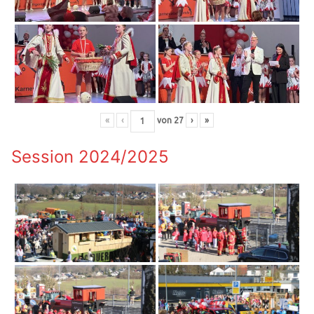
«
‹
von
27
›
»
Session 2024/2025