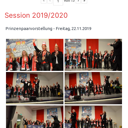
«
‹
von
13
›
»
Session 2019/2020
Prinzenpaarvorstellung - Freitag, 22.11.2019