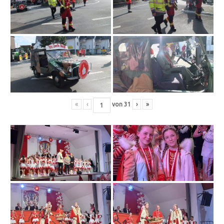
«
‹
von
31
›
»