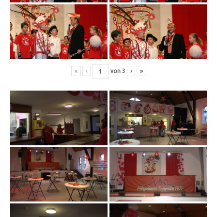
«
‹
von
3
›
»