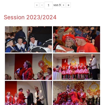
«
‹
von
9
›
»
Session 2023/2024