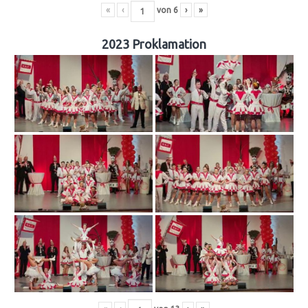
«
‹
von
6
›
»
2023 Proklamation