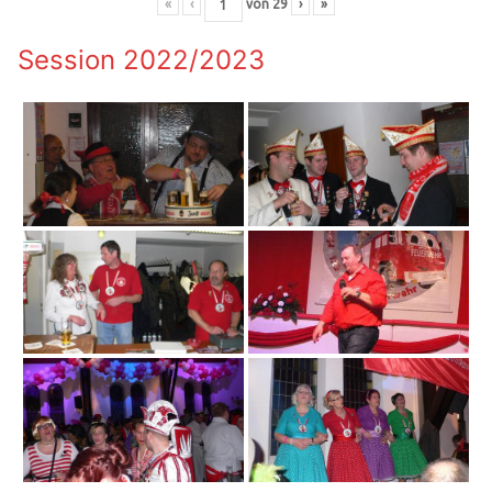
«
‹
von
29
›
»
Session 2022/2023