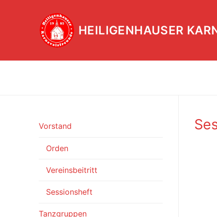
Zum
Inhalt
HEILIGENHAUSER KAR
springen
Ses
Vorstand
Orden
Vereinsbeitritt
Sessionsheft
Tanzgruppen