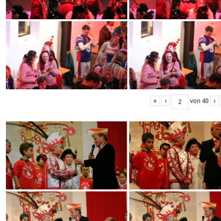
«
‹
von
40
›