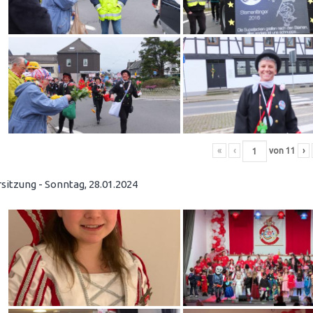
«
‹
von
11
›
sitzung - Sonntag, 28.01.2024