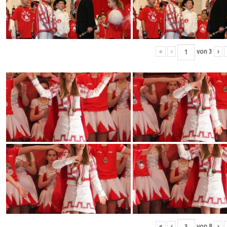
«
‹
von
3
›
«
‹
von
8
›