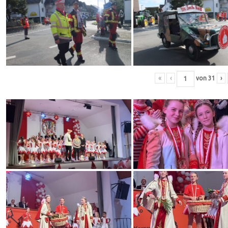
«
‹
von
31
›