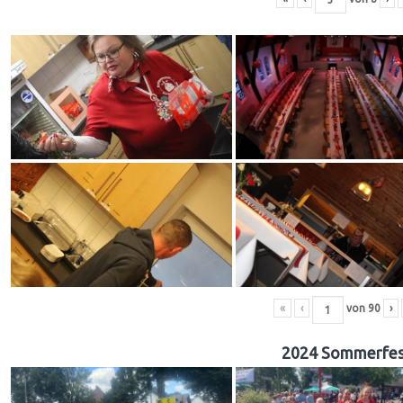
«
‹
von
90
›
2024 Sommerfes