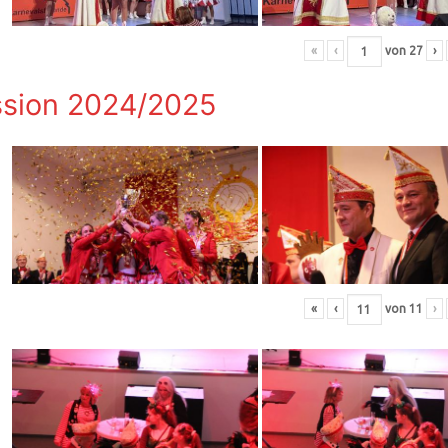
«
‹
von
27
›
sion 2024/2025
«
‹
von
11
›