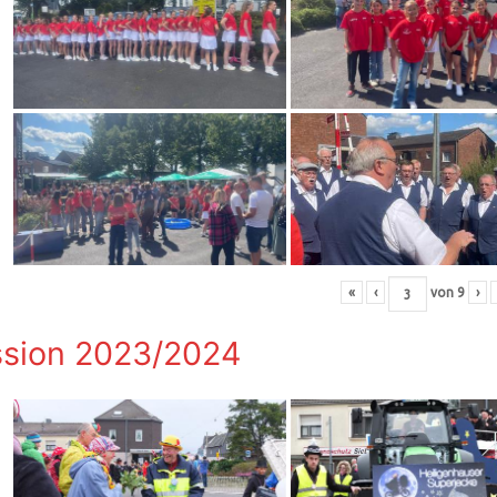
«
‹
von
9
›
sion 2023/2024