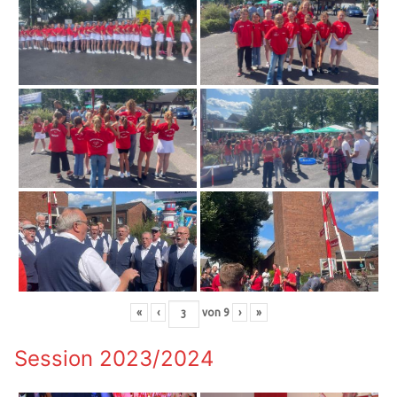
«
‹
von
9
›
»
Session 2023/2024