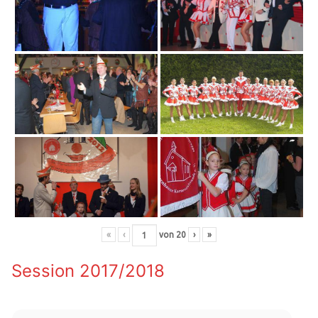
«
‹
von
20
›
»
Session 2017/2018