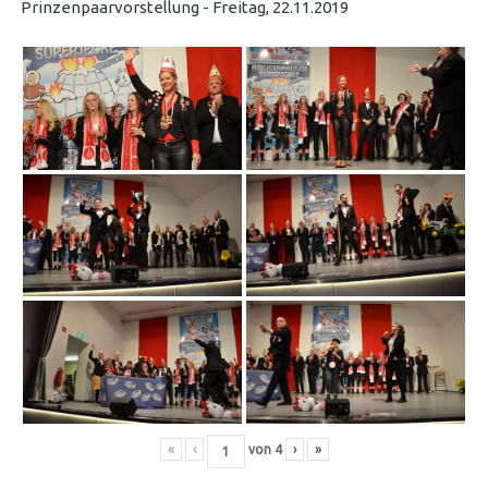
Prinzenpaarvorstellung - Freitag, 22.11.2019
«
‹
von
4
›
»