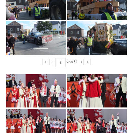
«
‹
von
31
›
»