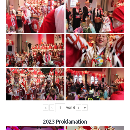
«
‹
von
6
›
»
2023 Proklamation