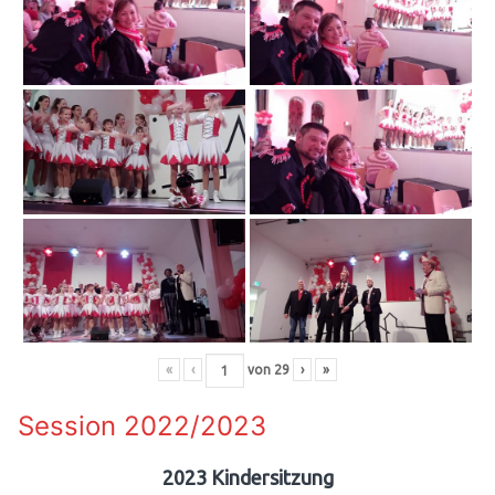
«
‹
von
29
›
»
Session 2022/2023
2023 Kindersitzung