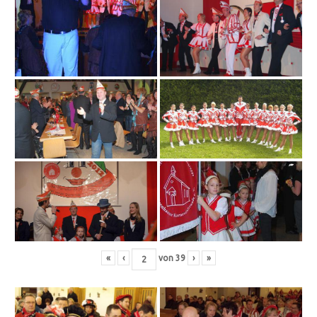
«
‹
von
39
›
»