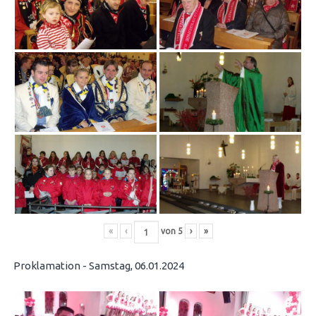
«
‹
von
5
›
»
Proklamation - Samstag, 06.01.2024