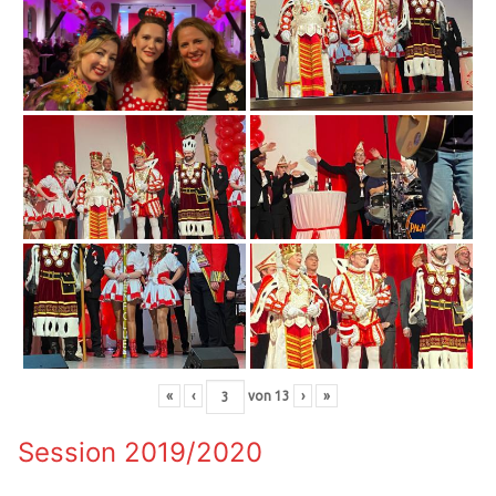
«
‹
von
13
›
»
Session 2019/2020