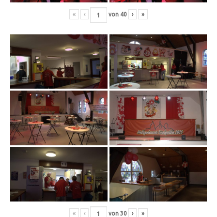
«
‹
von
40
›
»
«
‹
von
30
›
»