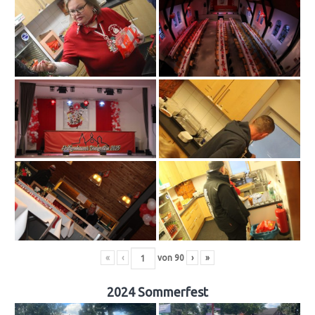
«
‹
von
90
›
»
2024 Sommerfest