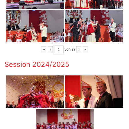
«
‹
von
27
›
»
Session 2024/2025