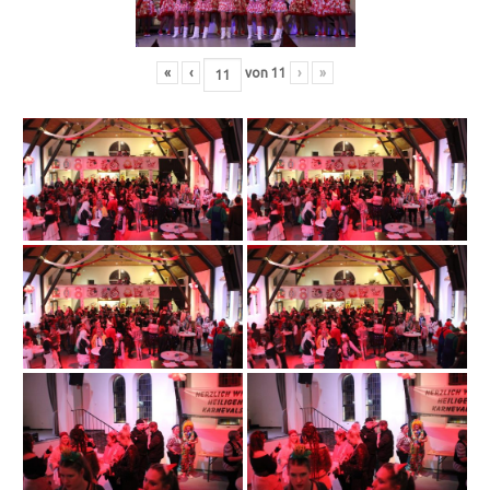
«
‹
von
11
›
»