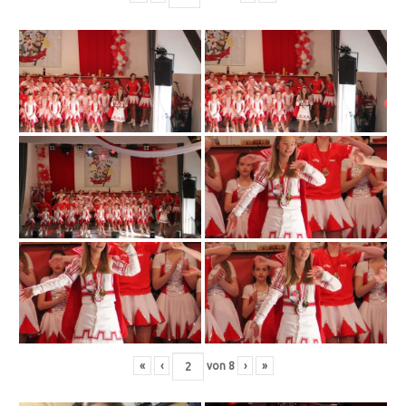
«
‹
von
8
›
»