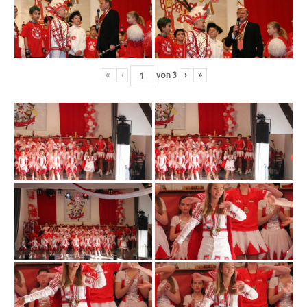
«
‹
von
3
›
»