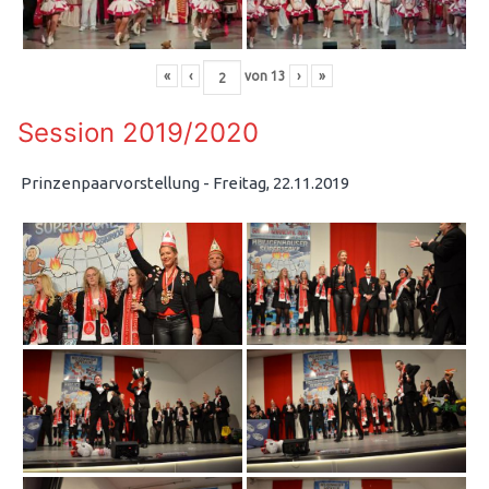
«
‹
von
13
›
»
Session 2019/2020
Prinzenpaarvorstellung - Freitag, 22.11.2019