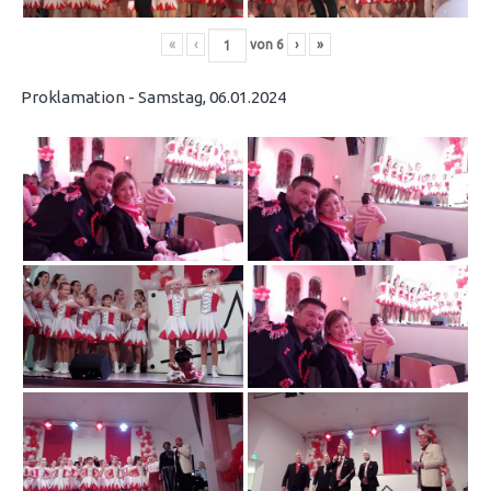
«
‹
von
6
›
»
Proklamation - Samstag, 06.01.2024