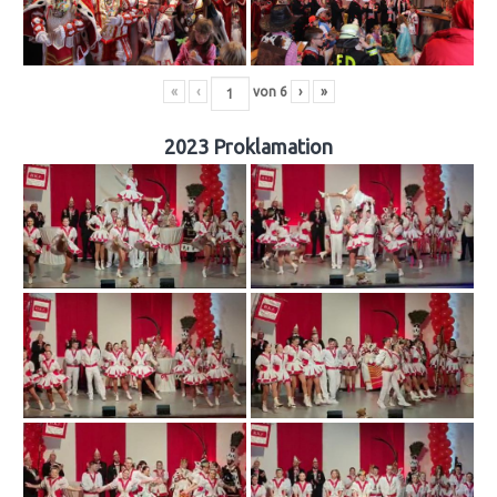
«
‹
von
6
›
»
2023 Proklamation