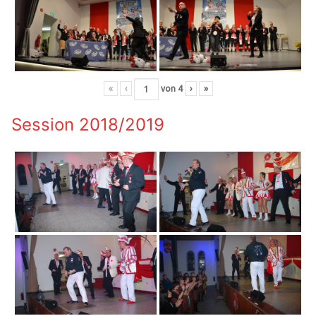
«
‹
von
4
›
»
Session 2018/2019