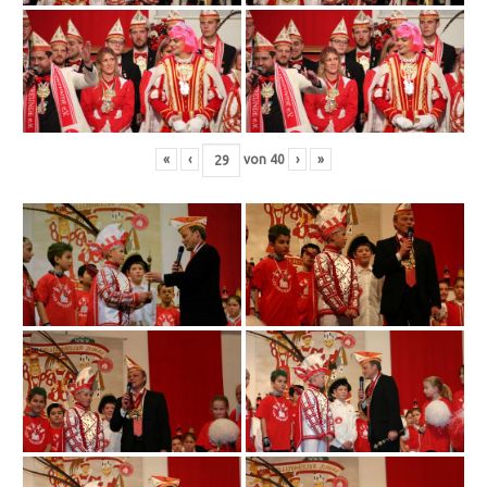
«
‹
von
40
›
»