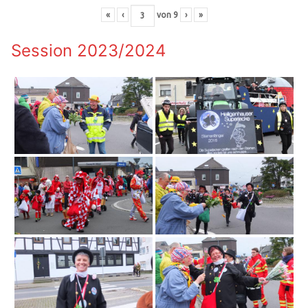
«
‹
von
9
›
»
Session 2023/2024