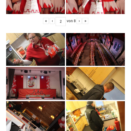
«
‹
von
8
›
»