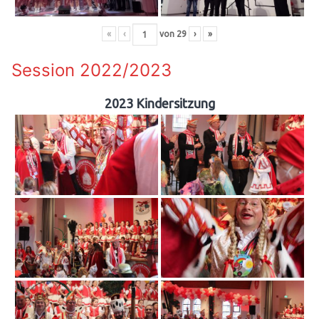
«
‹
von
29
›
»
Session 2022/2023
2023 Kindersitzung