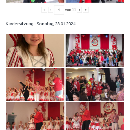
«
‹
von
11
›
»
Kindersitzung - Sonntag, 28.01.2024