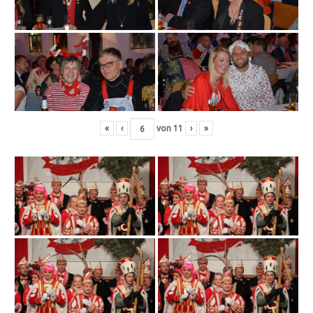
«
‹
von
11
›
»