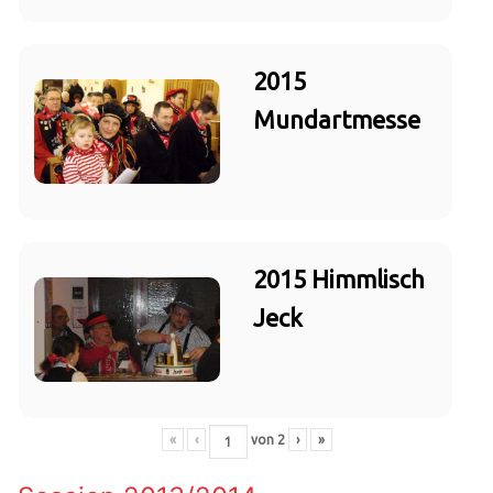
2015
Mundartmesse
2015 Himmlisch
Jeck
«
‹
von
2
›
»