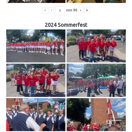
«
‹
von
90
›
»
2024 Sommerfest