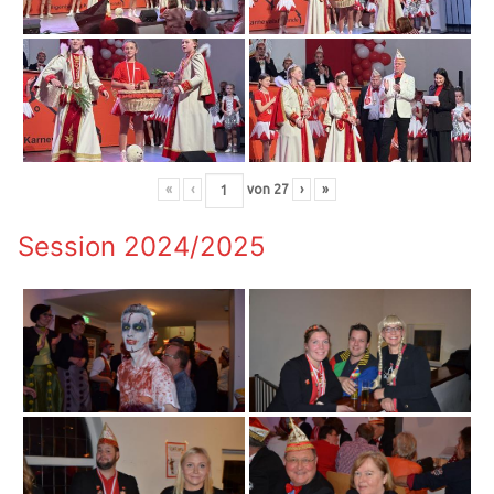
«
‹
von
27
›
»
Session 2024/2025