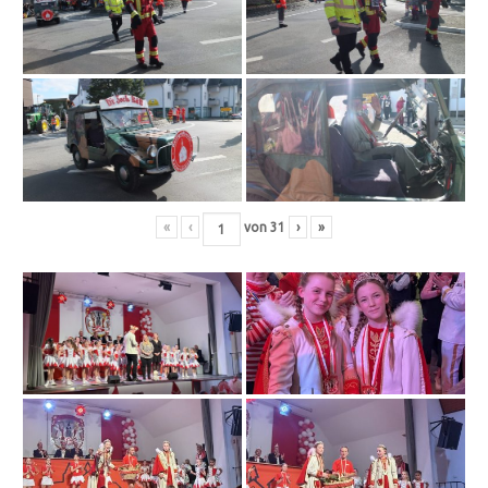
«
‹
von
31
›
»