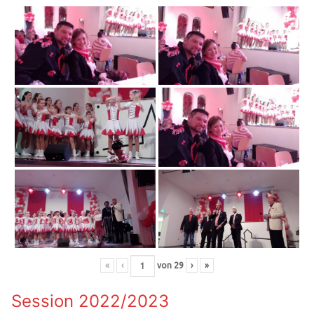
«
‹
von
29
›
»
Session 2022/2023