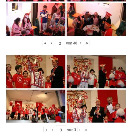
«
‹
von
40
›
»
«
‹
von
3
›
»