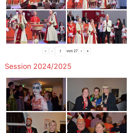
«
‹
von
27
›
»
Session 2024/2025