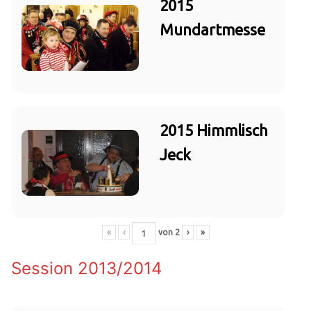
2015
Mundartmesse
2015 Himmlisch
Jeck
«
‹
von
2
›
»
Session 2013/2014