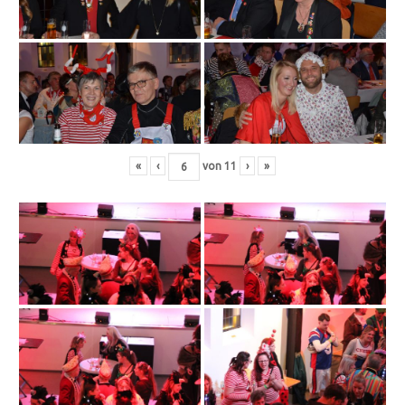
«
‹
von
11
›
»