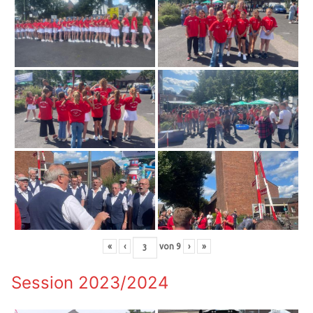
«
‹
von
9
›
»
Session 2023/2024