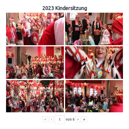
2023 Kindersitzung
«
‹
von
6
›
»