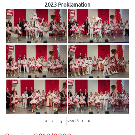
2023 Proklamation
«
‹
von
13
›
»