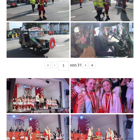
«
‹
von
31
›
»