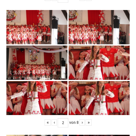
«
‹
von
8
›
»