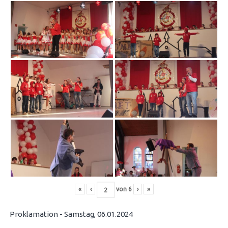
«
‹
von
6
›
»
Proklamation - Samstag, 06.01.2024