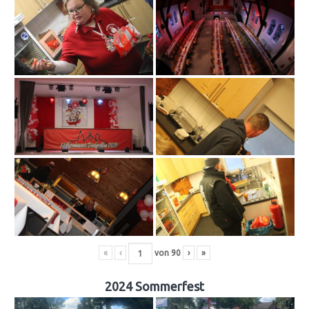
«
‹
von
90
›
»
2024 Sommerfest