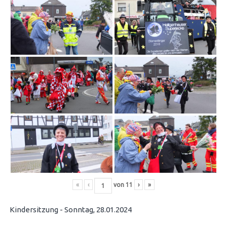
«
‹
von
11
›
»
Kindersitzung - Sonntag, 28.01.2024