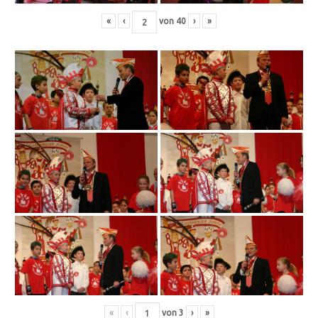
«
‹
von
40
›
»
«
‹
von
3
›
»