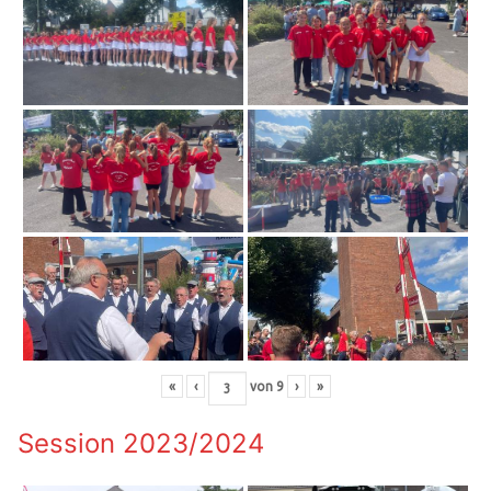
«
‹
von
9
›
»
Session 2023/2024