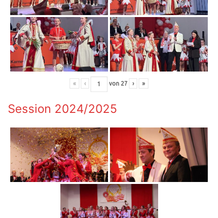
«
‹
von
27
›
»
Session 2024/2025