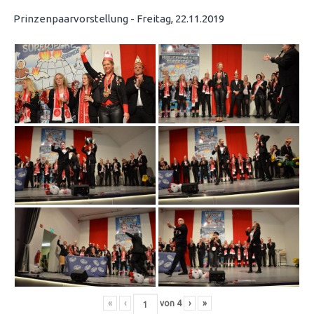
Prinzenpaarvorstellung - Freitag, 22.11.2019
«
‹
von
4
›
»