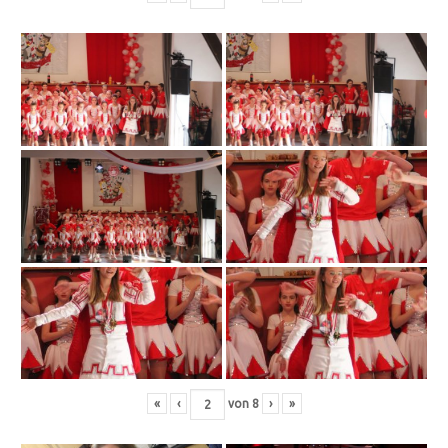
«
‹
von
8
›
»