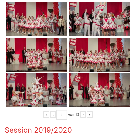
«
‹
von
13
›
»
Session 2019/2020