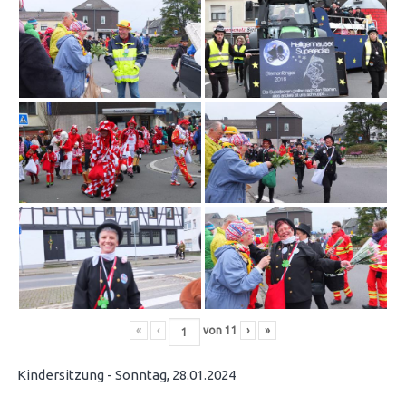
«
‹
von
11
›
»
Kindersitzung - Sonntag, 28.01.2024