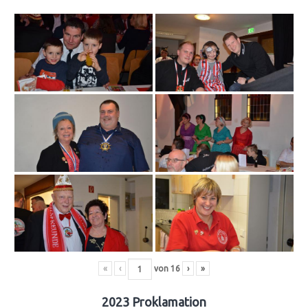
«
‹
von
16
›
»
2023 Proklamation