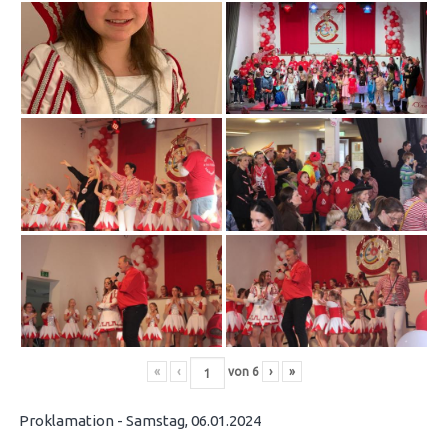
«
‹
von
6
›
»
Proklamation - Samstag, 06.01.2024