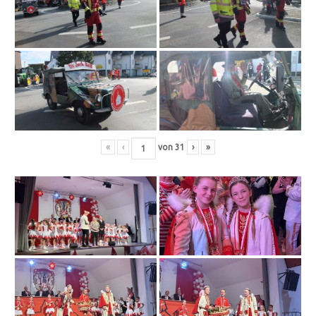
«
‹
von
31
›
»