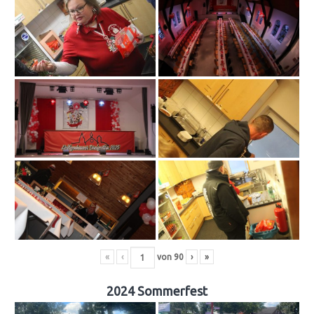
«
‹
von
90
›
»
2024 Sommerfest