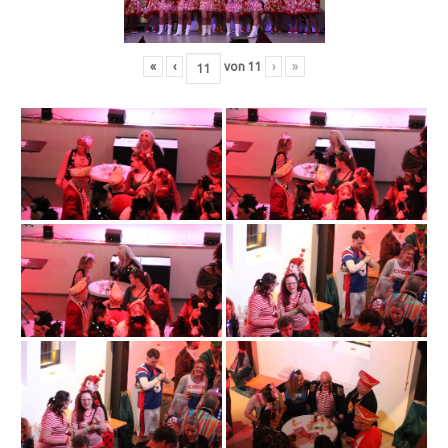
«
‹
von
11
›
»