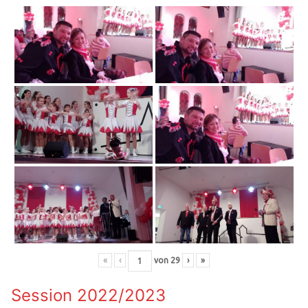
«
‹
von
29
›
»
Session 2022/2023