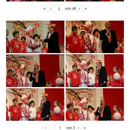
«
‹
von
40
›
»
«
‹
von
3
›
»