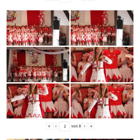
«
‹
von
8
›
»