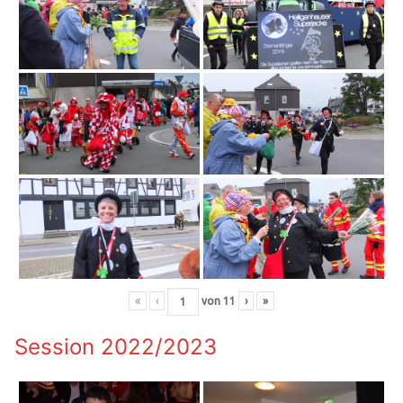
«
‹
von
11
›
»
Session 2022/2023