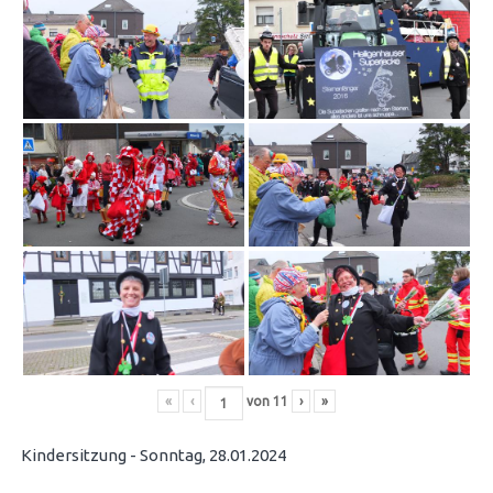
«
‹
von
11
›
»
Kindersitzung - Sonntag, 28.01.2024