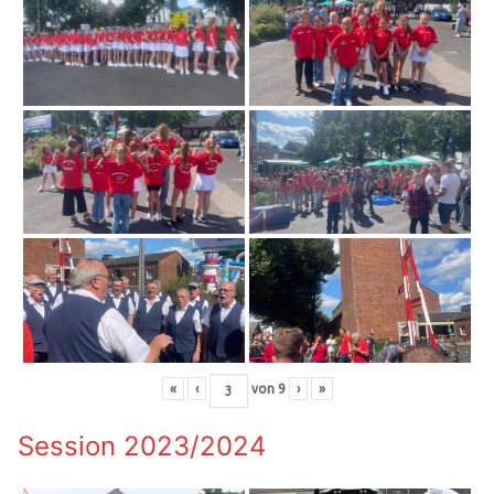
«
‹
von
9
›
»
Session 2023/2024