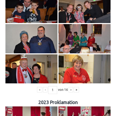
«
‹
von
16
›
»
2023 Proklamation