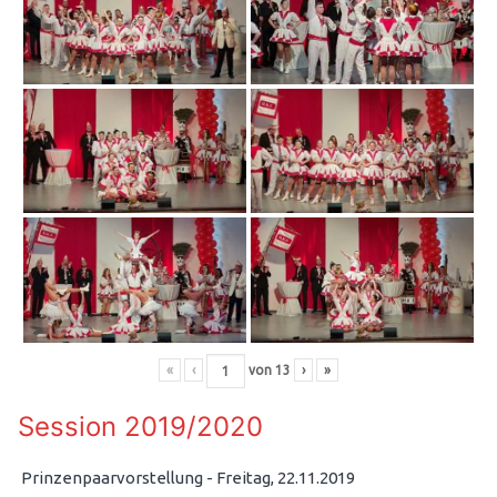
«
‹
von
13
›
»
Session 2019/2020
Prinzenpaarvorstellung - Freitag, 22.11.2019