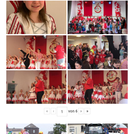
«
‹
von
6
›
»