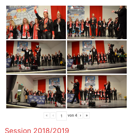
«
‹
von
4
›
»
Session 2018/2019