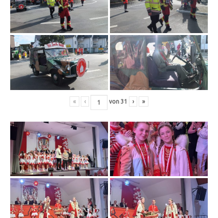
«
‹
von
31
›
»