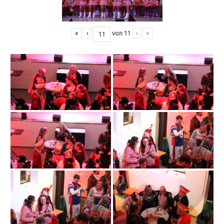
«
‹
von
11
›
»