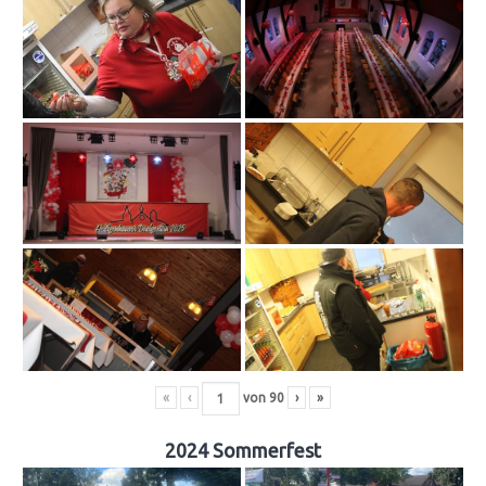
«
‹
von
90
›
»
2024 Sommerfest