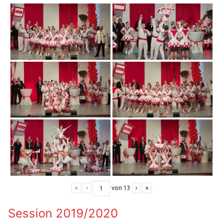
«
‹
von
13
›
»
Session 2019/2020