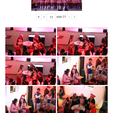
«
‹
von
11
›
»