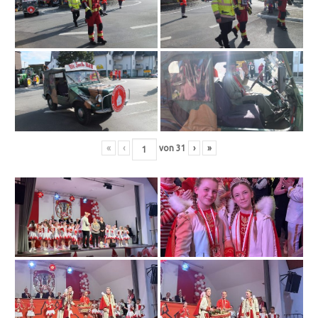
«
‹
von
31
›
»