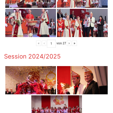
«
‹
von
27
›
»
Session 2024/2025