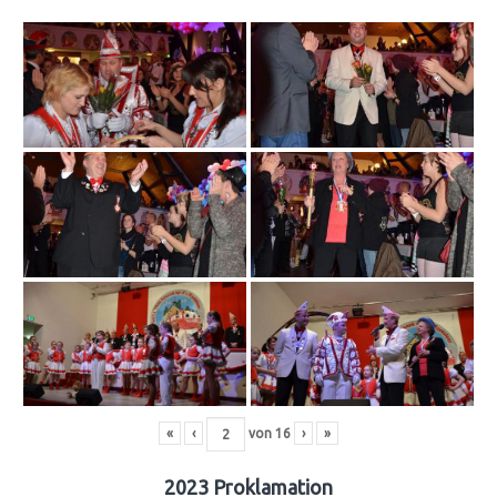
«
‹
von
16
›
»
2023 Proklamation