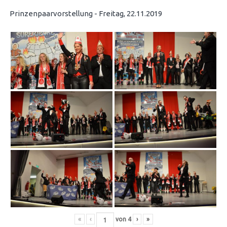
Prinzenpaarvorstellung - Freitag, 22.11.2019
«
‹
von
4
›
»