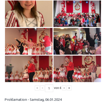
«
‹
von
6
›
»
Proklamation - Samstag, 06.01.2024