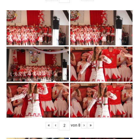
«
‹
von
8
›
»