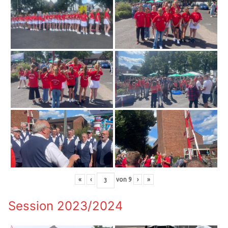
«
‹
von
9
›
»
Session 2023/2024