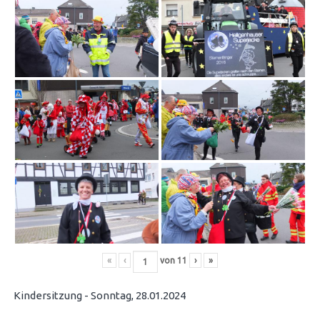
«
‹
von
11
›
»
Kindersitzung - Sonntag, 28.01.2024