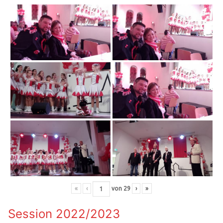
«
‹
von
29
›
»
Session 2022/2023