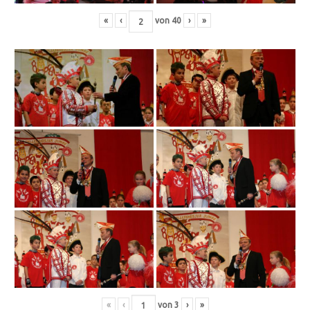
«
‹
von
40
›
»
«
‹
von
3
›
»