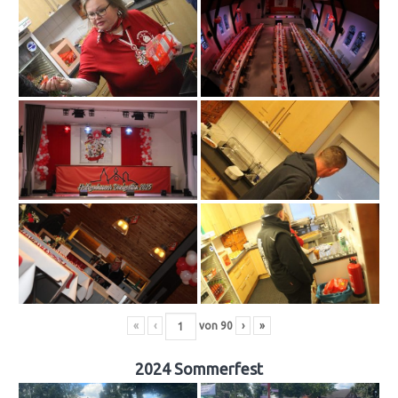
«
‹
von
90
›
»
2024 Sommerfest