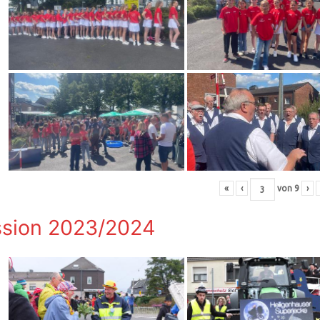
«
‹
von
9
›
sion 2023/2024