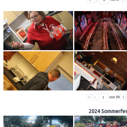
«
‹
von
90
›
2024 Sommerfes