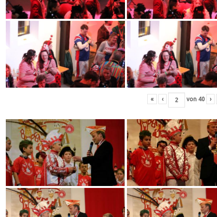
«
‹
von
40
›