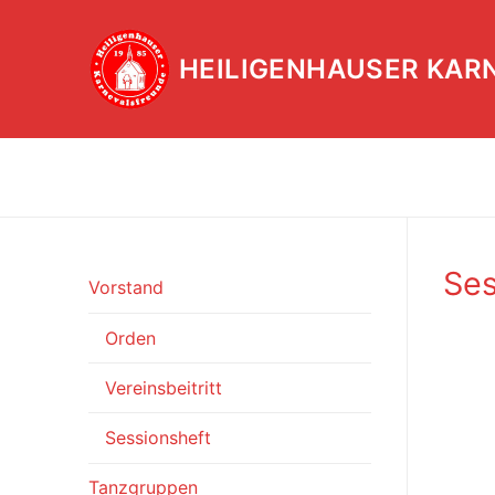
Zum
Inhalt
HEILIGENHAUSER KAR
springen
Ses
Vorstand
Orden
Vereinsbeitritt
Sessionsheft
Tanzgruppen