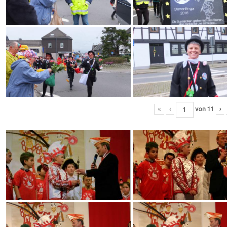
«
‹
von
11
›