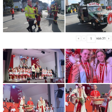
«
‹
von
31
›