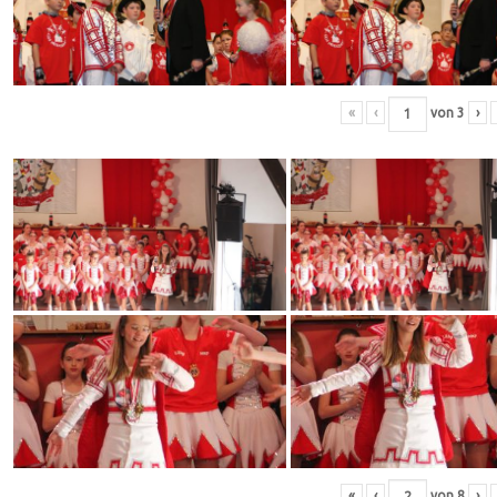
«
‹
von
3
›
«
‹
von
8
›