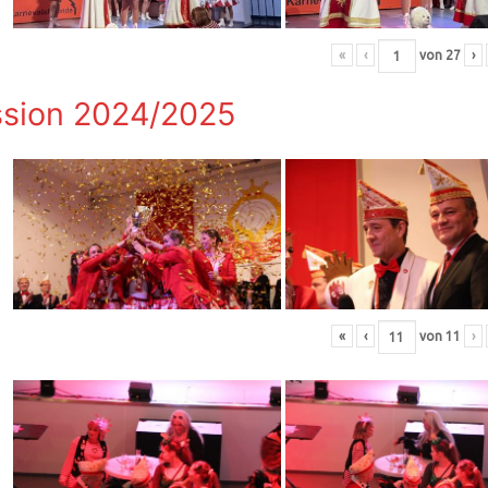
«
‹
von
27
›
sion 2024/2025
«
‹
von
11
›