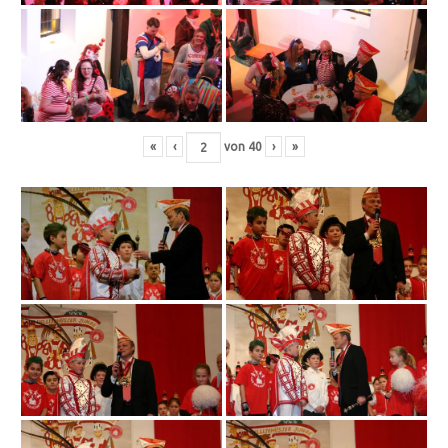
«
‹
von
40
›
»