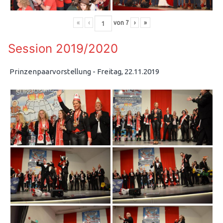
«
‹
von
7
›
»
Session 2019/2020
Prinzenpaarvorstellung - Freitag, 22.11.2019