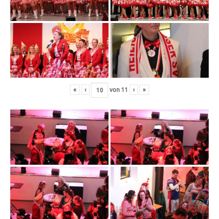
«
‹
von
11
›
»