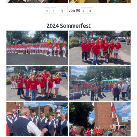
«
‹
von
90
›
»
2024 Sommerfest