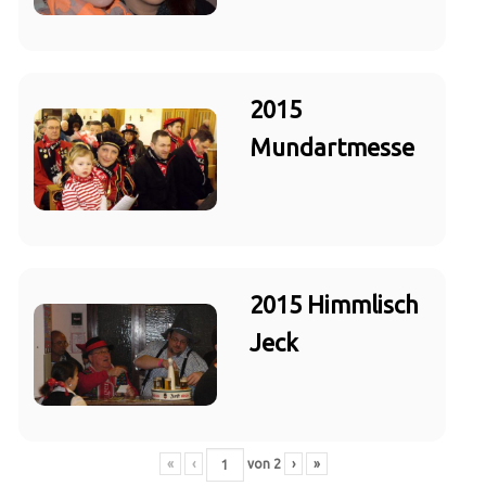
2015
Mundartmesse
2015 Himmlisch
Jeck
«
‹
von
2
›
»