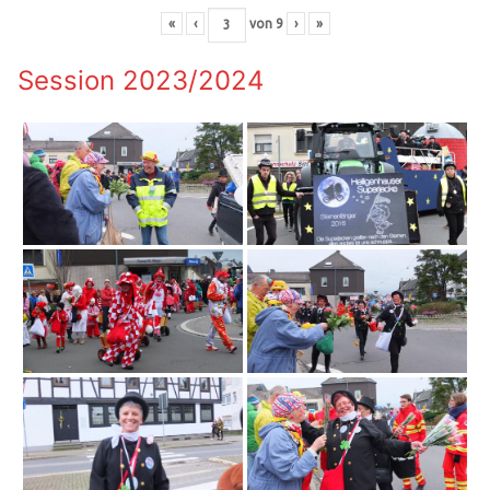
«
‹
von
9
›
»
Session 2023/2024