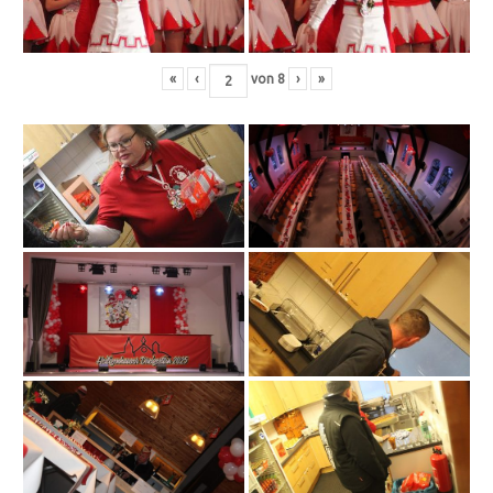
«
‹
von
8
›
»