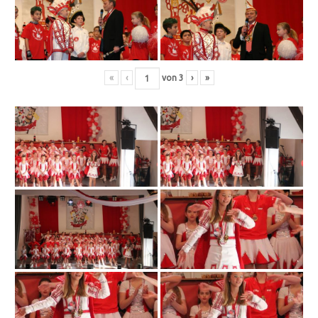
«
‹
von
3
›
»