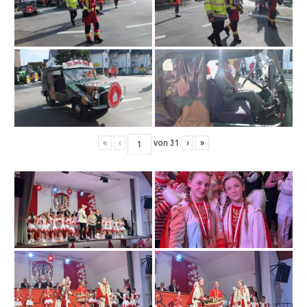
«
‹
von
31
›
»