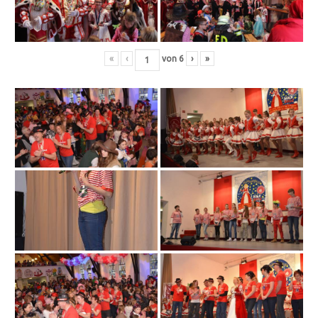
«
‹
von
6
›
»