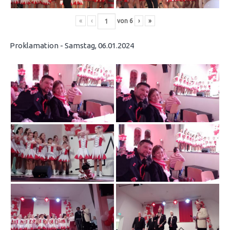
«
‹
von
6
›
»
Proklamation - Samstag, 06.01.2024