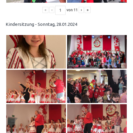
«
‹
von
11
›
»
Kindersitzung - Sonntag, 28.01.2024