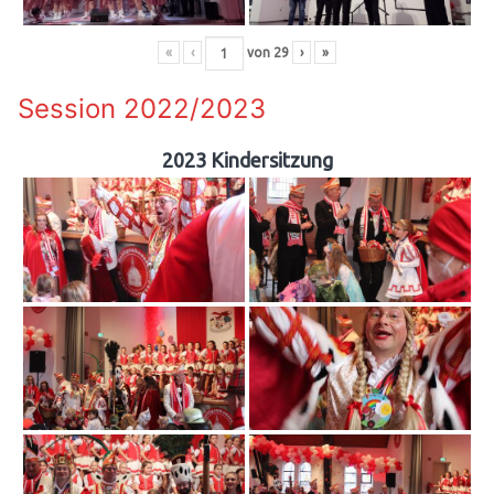
«
‹
von
29
›
»
Session 2022/2023
2023 Kindersitzung