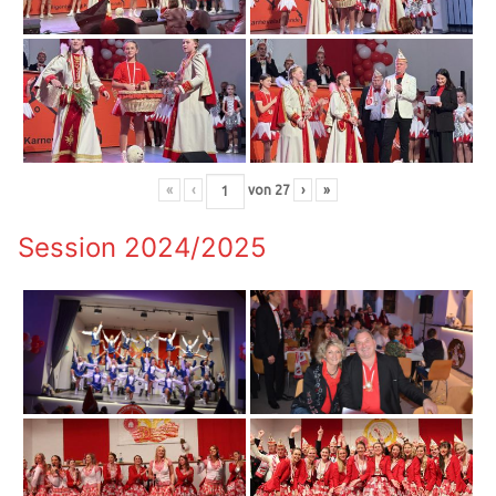
«
‹
von
27
›
»
Session 2024/2025