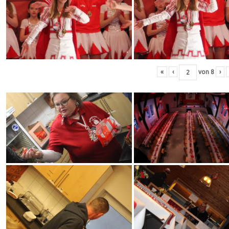
«
‹
von
8
›