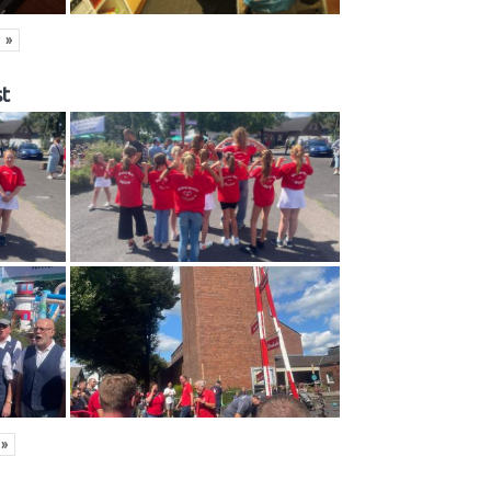
»
t
»