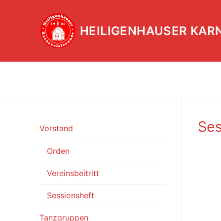
Zum
Inhalt
HEILIGENHAUSER KAR
springen
Ses
Vorstand
Orden
Vereinsbeitritt
Sessionsheft
Tanzgruppen