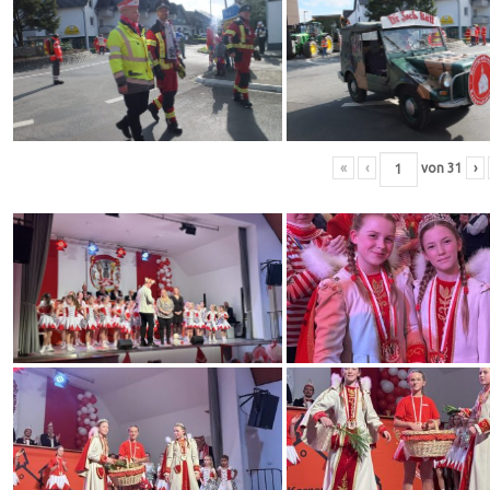
«
‹
von
31
›