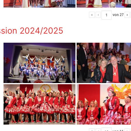
«
‹
von
27
›
sion 2024/2025