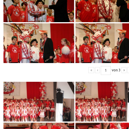
«
‹
von
3
›