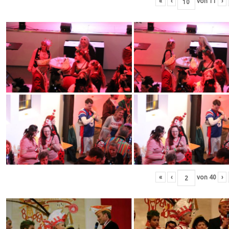
«
‹
von
11
›
«
‹
von
40
›