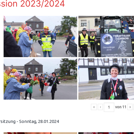
sion 2023/2024
«
‹
von
11
›
sitzung - Sonntag, 28.01.2024