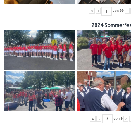
«
‹
von
90
›
2024 Sommerfes
«
‹
von
9
›