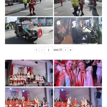
«
‹
von
31
›
»