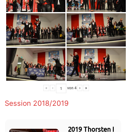
«
‹
von
4
›
»
Session 2018/2019
2019 Thorsten I