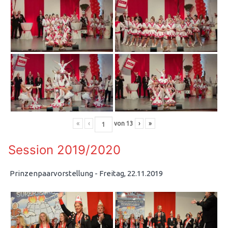
«
‹
von
13
›
»
Session 2019/2020
Prinzenpaarvorstellung - Freitag, 22.11.2019