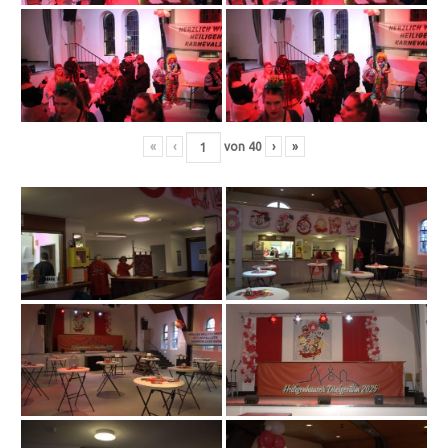
«
‹
von
40
›
»