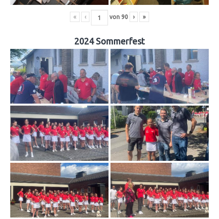
«
‹
von
90
›
»
2024 Sommerfest