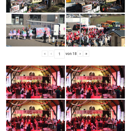
«
‹
von
18
›
»