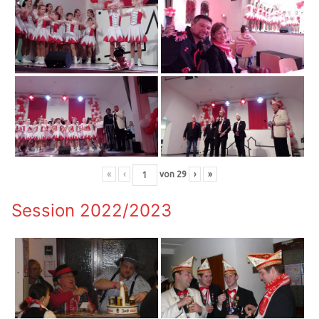
«
‹
von
29
›
»
Session 2022/2023