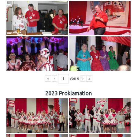
«
‹
von
6
›
»
2023 Proklamation