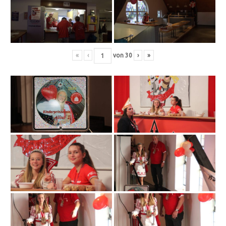
«
‹
von
30
›
»