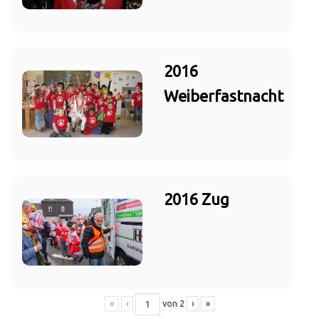
2016
Weiberfastnacht
2016 Zug
«
‹
von
2
›
»