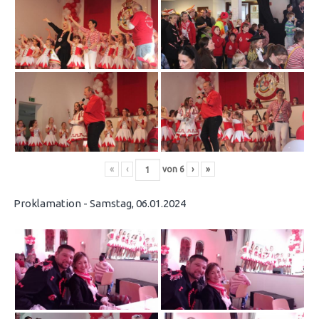
«
‹
von
6
›
»
Proklamation - Samstag, 06.01.2024