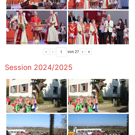
«
‹
von
27
›
»
Session 2024/2025