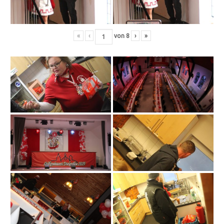
«
‹
von
8
›
»