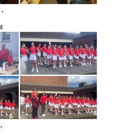
»
t
»