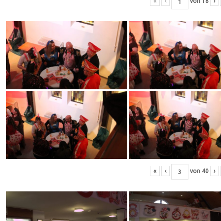
«
‹
von
18
›
«
‹
von
40
›