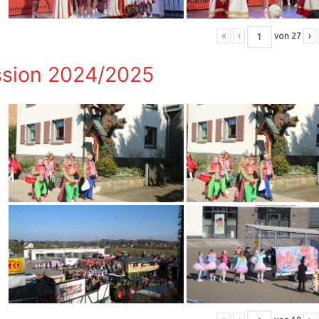
«
‹
von
27
›
sion 2024/2025