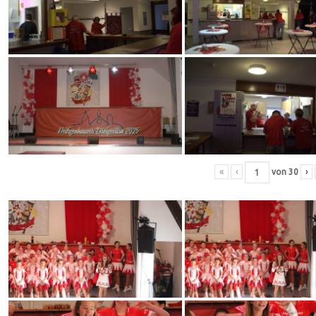
«
‹
von
30
›