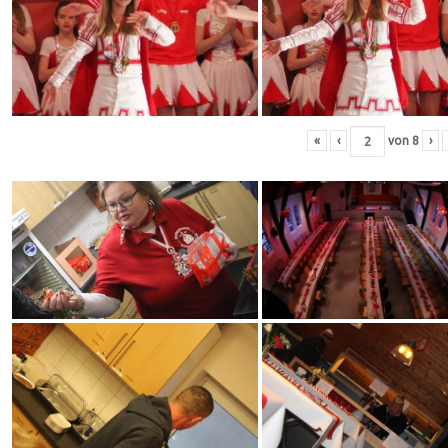
«
‹
von
8
›