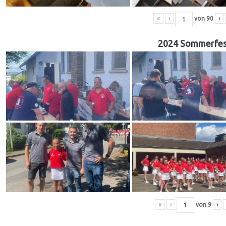
«
‹
von
90
›
2024 Sommerfes
«
‹
von
9
›