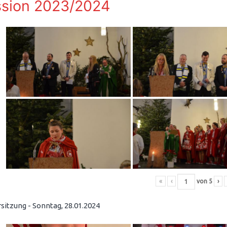
sion 2023/2024
«
‹
von
5
›
sitzung - Sonntag, 28.01.2024