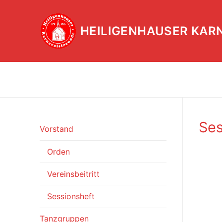
Zum
Inhalt
HEILIGENHAUSER KAR
springen
Ses
Vorstand
Orden
Vereinsbeitritt
Sessionsheft
Tanzgruppen