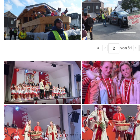
«
‹
von
31
›