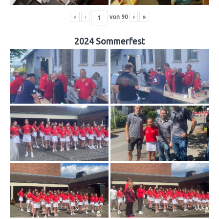
«
‹
von
90
›
»
2024 Sommerfest