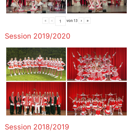
«
‹
von
13
›
»
Session 2019/2020
Session 2018/2019