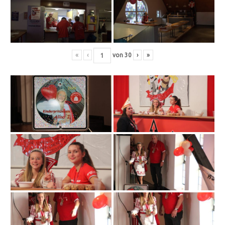
«
‹
von
30
›
»