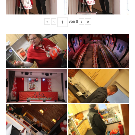
«
‹
von
8
›
»