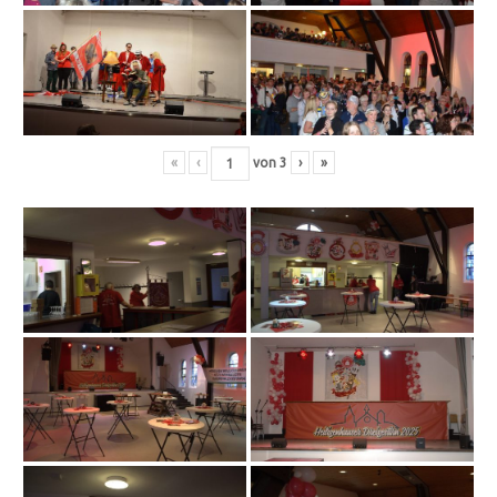
«
‹
von
3
›
»