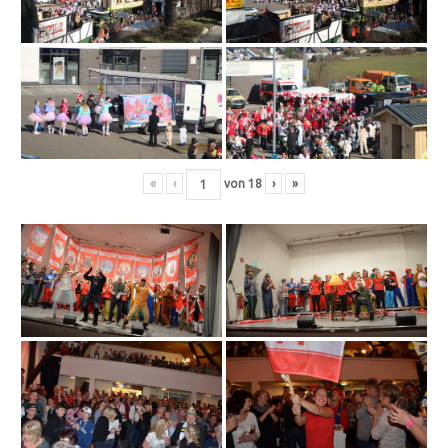
«
‹
von
18
›
»