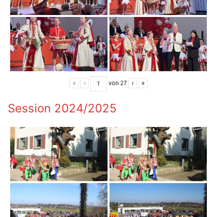
«
‹
von
27
›
»
Session 2024/2025