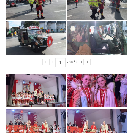
«
‹
von
31
›
»