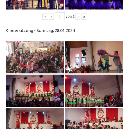
«
‹
von
2
›
»
Kindersitzung - Sonntag, 28.01.2024