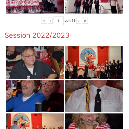
«
‹
von
29
›
»
Session 2022/2023