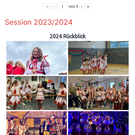
«
‹
von
9
›
»
Session 2023/2024
2024 Rückblick