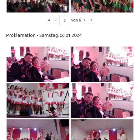
«
‹
von
6
›
»
Proklamation - Samstag, 06.01.2024