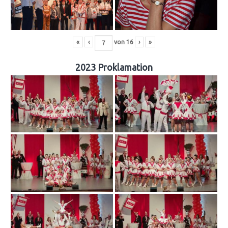
«
‹
von
16
›
»
2023 Proklamation