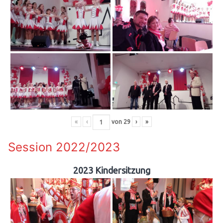
«
‹
von
29
›
»
Session 2022/2023
2023 Kindersitzung