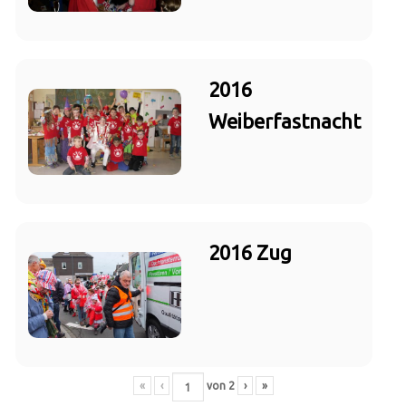
2016
Weiberfastnacht
2016 Zug
«
‹
von
2
›
»