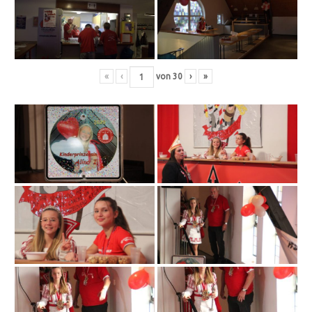
«
‹
von
30
›
»