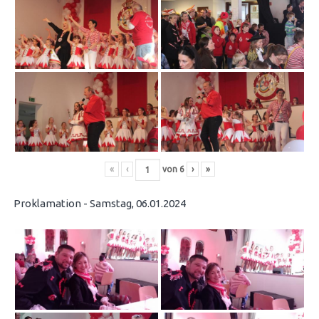
«
‹
von
6
›
»
Proklamation - Samstag, 06.01.2024