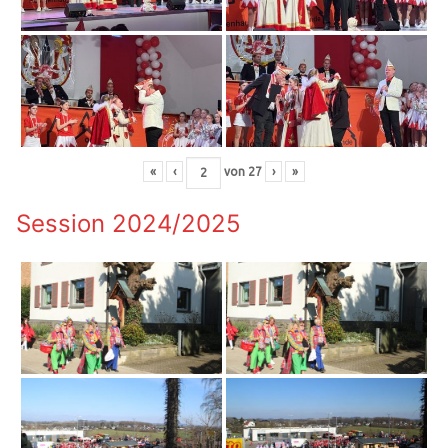
«
‹
von
27
›
»
Session 2024/2025