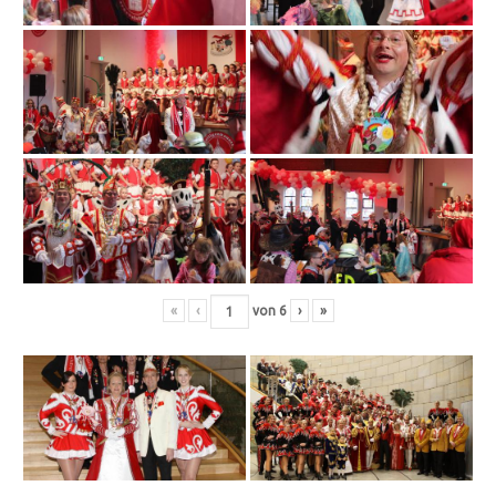
«
‹
von
6
›
»