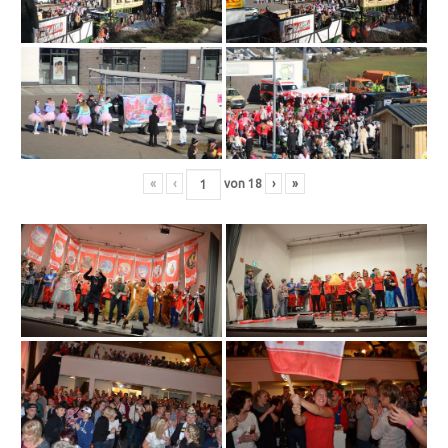
«
‹
von
18
›
»