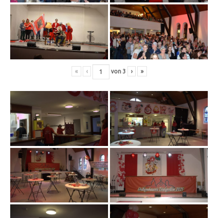
«
‹
von
3
›
»