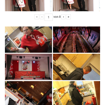
«
‹
von
8
›
»