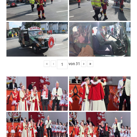
«
‹
von
31
›
»