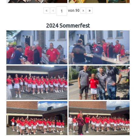
«
‹
von
90
›
»
2024 Sommerfest