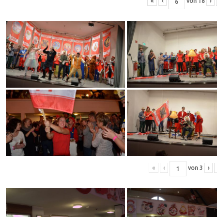
«
‹
von
18
›
«
‹
von
3
›