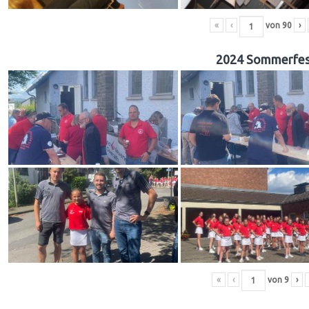
«
‹
von
90
›
2024 Sommerfes
«
‹
von
9
›