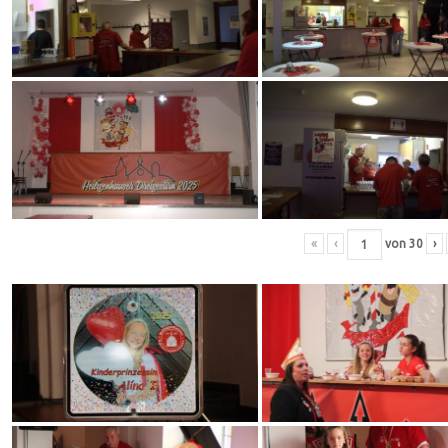
«
‹
von
30
›