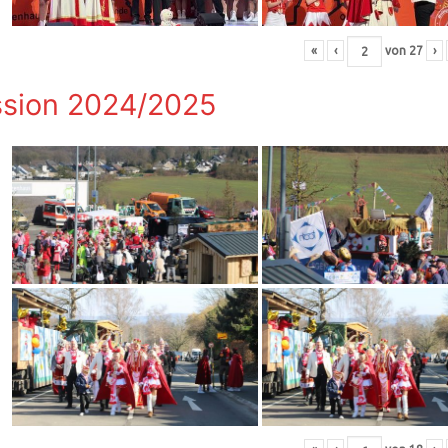
«
‹
von
27
›
sion 2024/2025