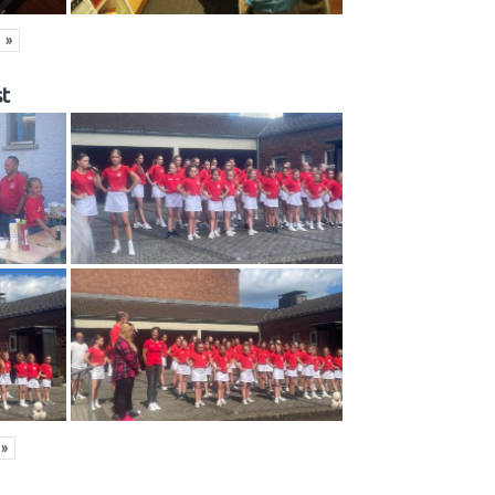
»
t
»