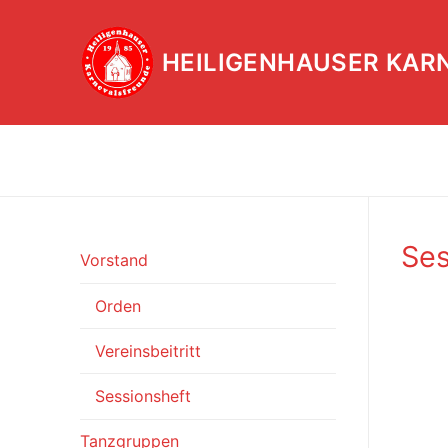
Zum
Inhalt
HEILIGENHAUSER KAR
springen
Ses
Vorstand
Orden
Vereinsbeitritt
Sessionsheft
Tanzgruppen