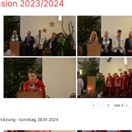
sion 2023/2024
«
‹
von
5
›
sitzung - Sonntag, 28.01.2024