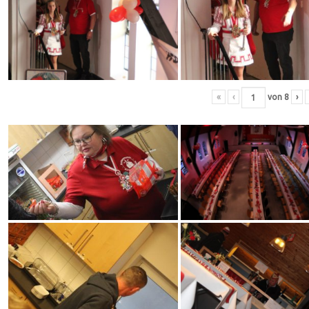
«
‹
von
8
›