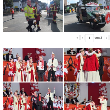
«
‹
von
31
›