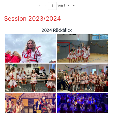
«
‹
von
9
›
»
Session 2023/2024
2024 Rückblick