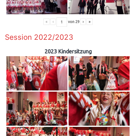
«
‹
von
29
›
»
Session 2022/2023
2023 Kindersitzung