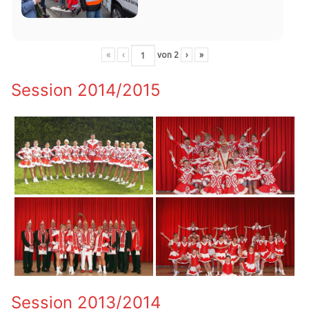
«
‹
von
2
›
»
Session 2014/2015
Session 2013/2014