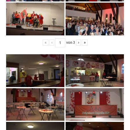
«
‹
von
3
›
»