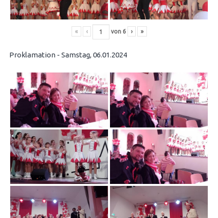
«
‹
von
6
›
»
Proklamation - Samstag, 06.01.2024