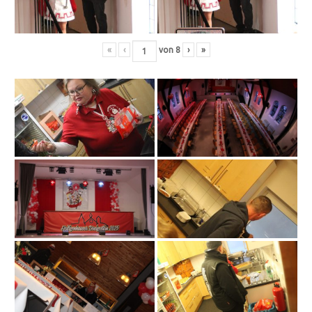
«
‹
von
8
›
»