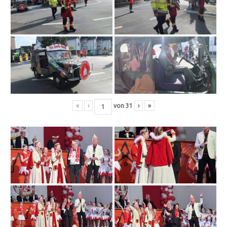
«
‹
von
31
›
»