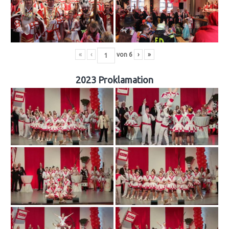
«
‹
von
6
›
»
2023 Proklamation