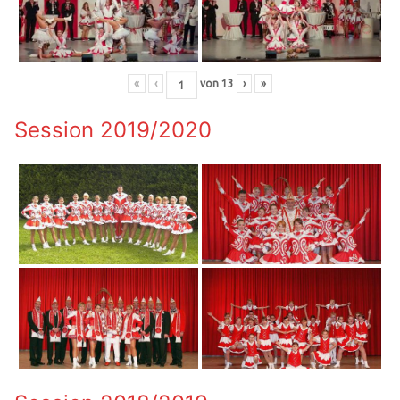
«
‹
von
13
›
»
Session 2019/2020