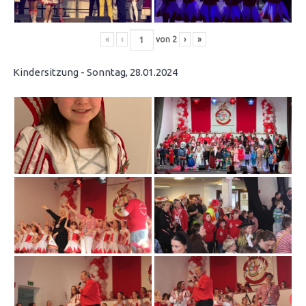
«
‹
von
2
›
»
Kindersitzung - Sonntag, 28.01.2024