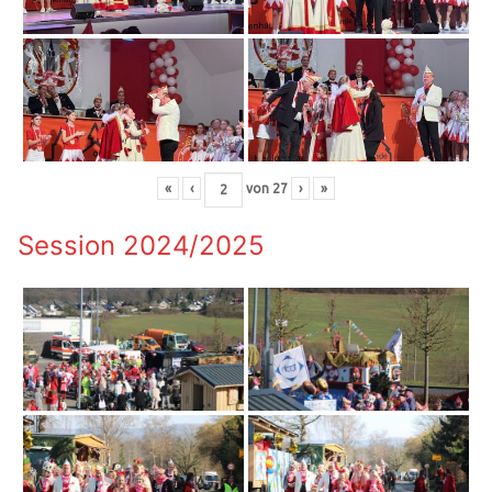
«
‹
von
27
›
»
Session 2024/2025