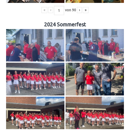
«
‹
von
90
›
»
2024 Sommerfest