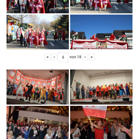
«
‹
von
18
›
»