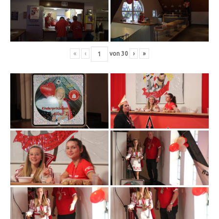
«
‹
von
30
›
»