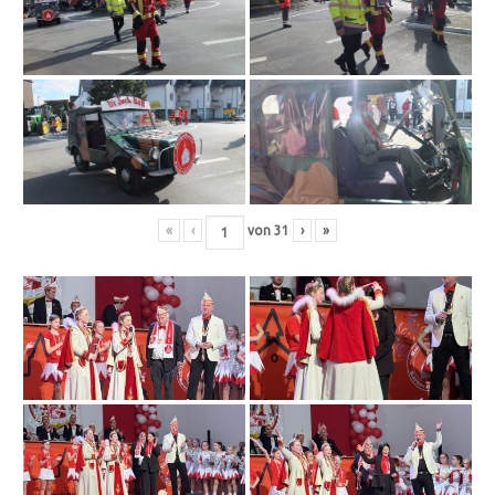
«
‹
von
31
›
»