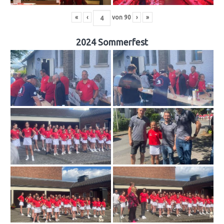
«
‹
von
90
›
»
2024 Sommerfest