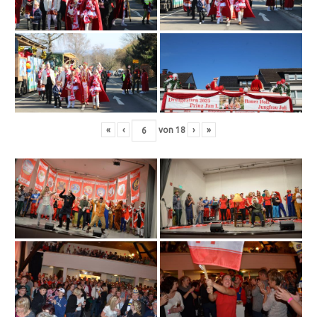
«
‹
von
18
›
»