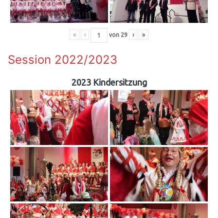
«
‹
von
29
›
»
Session 2022/2023
2023 Kindersitzung