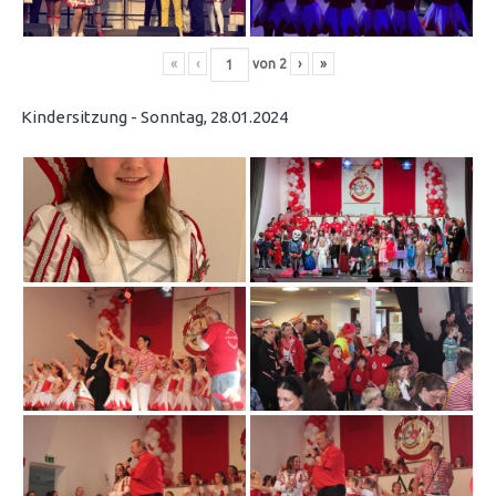
«
‹
von
2
›
»
Kindersitzung - Sonntag, 28.01.2024