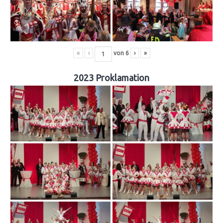
«
‹
von
6
›
»
2023 Proklamation