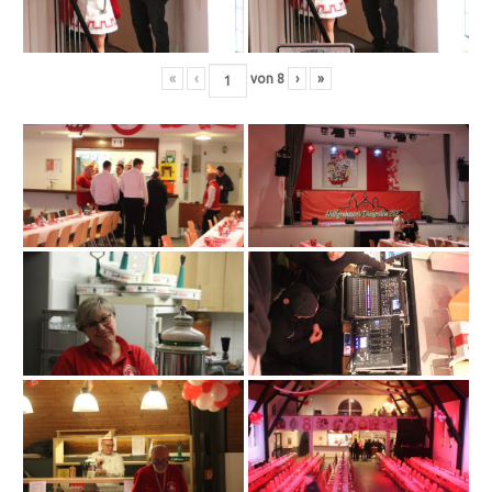
«
‹
von
8
›
»