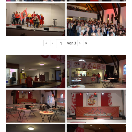
«
‹
von
3
›
»