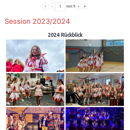
«
‹
von
9
›
»
Session 2023/2024
2024 Rückblick