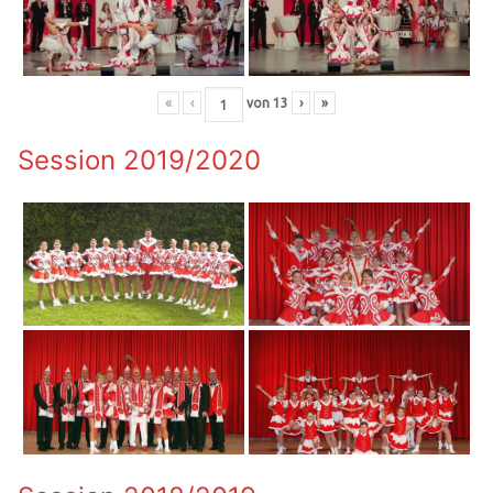
«
‹
von
13
›
»
Session 2019/2020