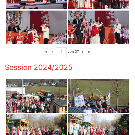
«
‹
von
27
›
»
Session 2024/2025