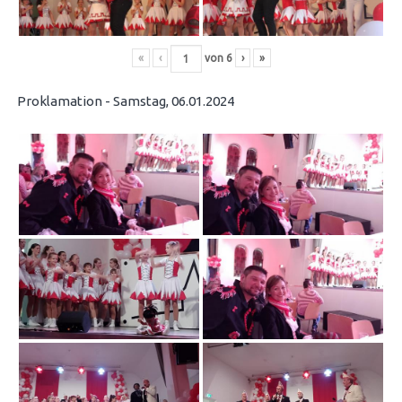
«
‹
von
6
›
»
Proklamation - Samstag, 06.01.2024