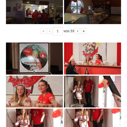
«
‹
von
30
›
»