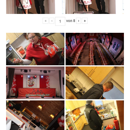
«
‹
von
8
›
»