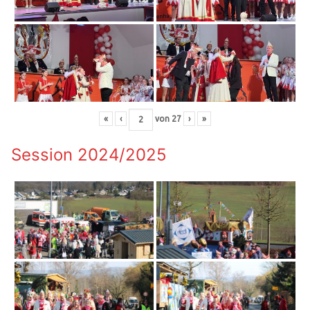
«
‹
von
27
›
»
Session 2024/2025