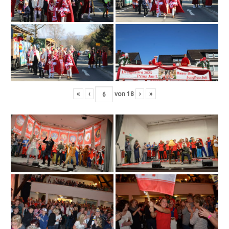
«
‹
von
18
›
»