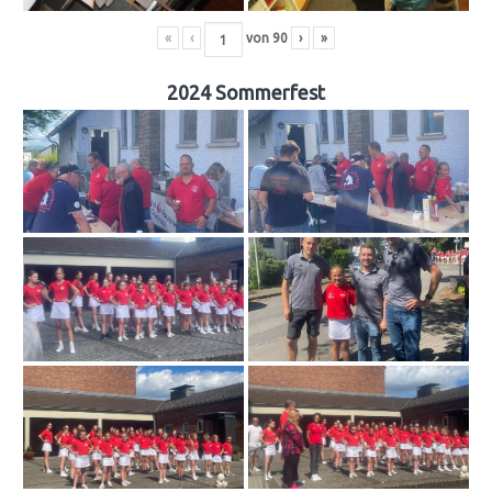
«
‹
von
90
›
»
2024 Sommerfest