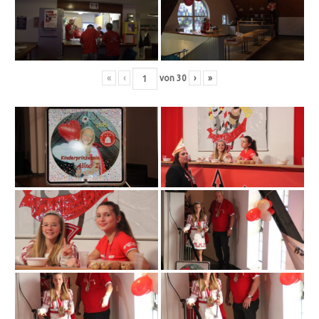
«
‹
von
30
›
»