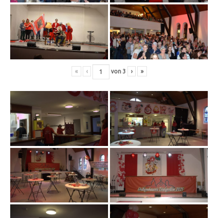
«
‹
von
3
›
»