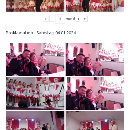
«
‹
von
6
›
»
Proklamation - Samstag, 06.01.2024