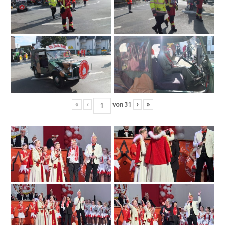
«
‹
von
31
›
»