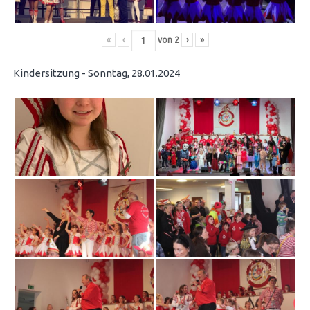
«
‹
von
2
›
»
Kindersitzung - Sonntag, 28.01.2024