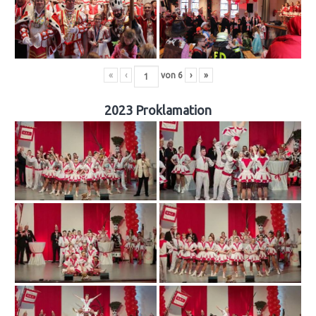
«
‹
von
6
›
»
2023 Proklamation