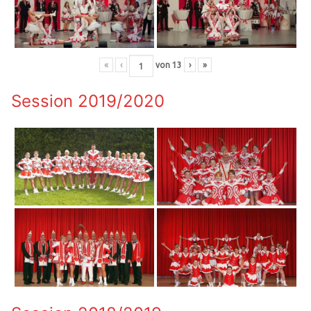
«
‹
von
13
›
»
Session 2019/2020