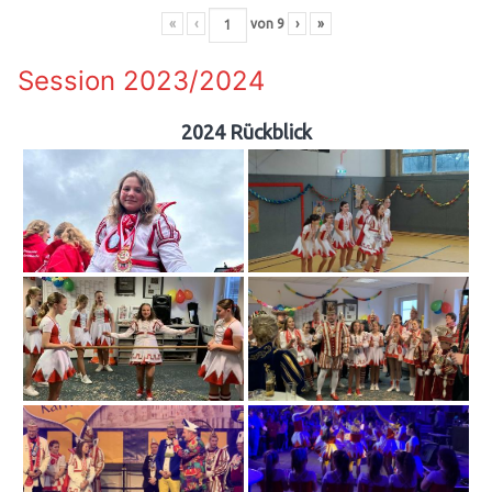
«
‹
von
9
›
»
Session 2023/2024
2024 Rückblick