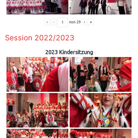
«
‹
von
29
›
»
Session 2022/2023
2023 Kindersitzung