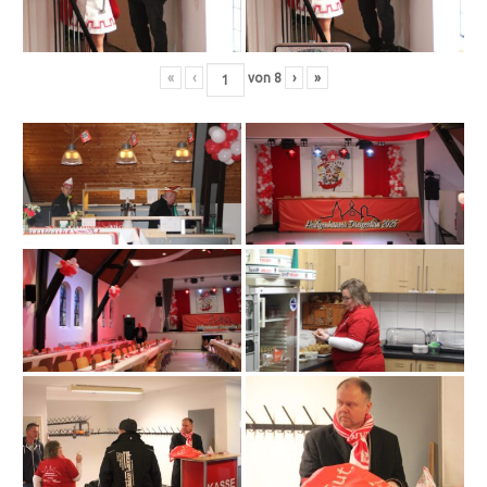
«
‹
von
8
›
»