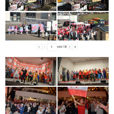
«
‹
von
18
›
»