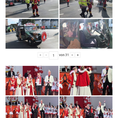
«
‹
von
31
›
»