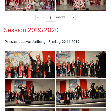
«
‹
von
13
›
»
Session 2019/2020
Prinzenpaarvorstellung - Freitag, 22.11.2019