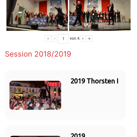
«
‹
von
4
›
»
Session 2018/2019
2019 Thorsten I
2019