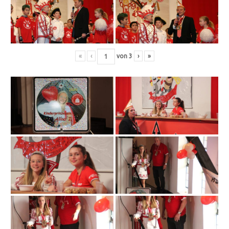
«
‹
von
3
›
»