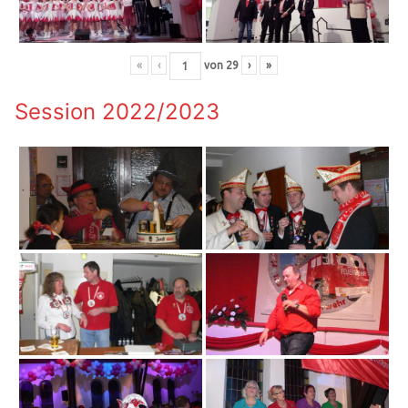
«
‹
von
29
›
»
Session 2022/2023