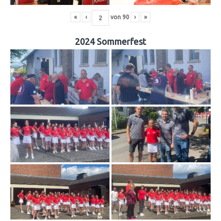
«
‹
von
90
›
»
2024 Sommerfest