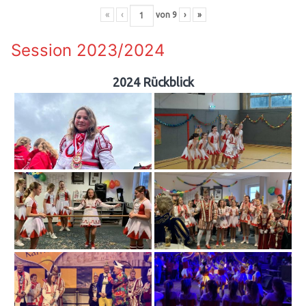
«
‹
von
9
›
»
Session 2023/2024
2024 Rückblick