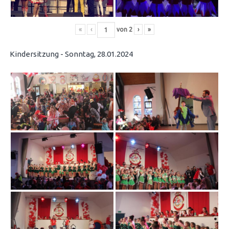
«
‹
von
2
›
»
Kindersitzung - Sonntag, 28.01.2024