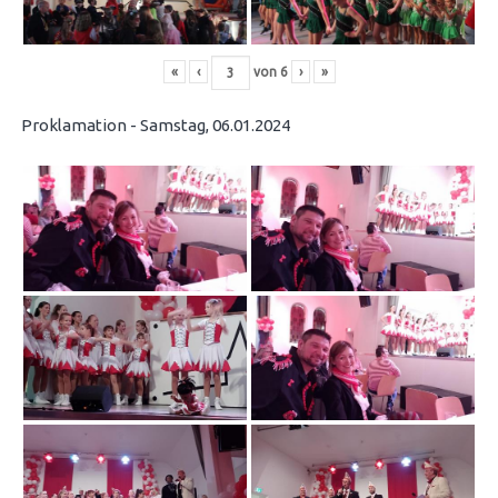
«
‹
von
6
›
»
Proklamation - Samstag, 06.01.2024