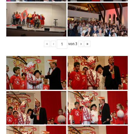
«
‹
von
3
›
»