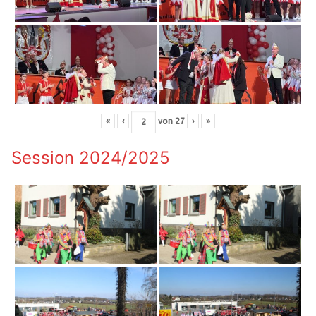
«
‹
von
27
›
»
Session 2024/2025