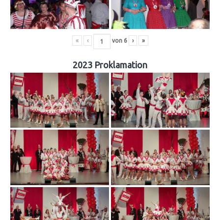
«
‹
von
6
›
»
2023 Proklamation