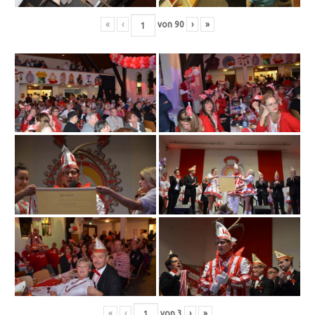
«
‹
von
90
›
»
«
‹
von
3
›
»