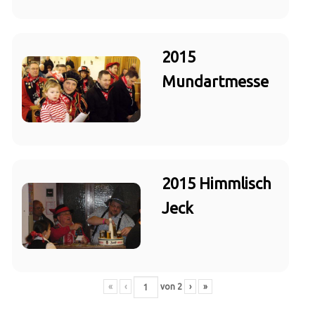
2015
Mundartmesse
2015 Himmlisch
Jeck
«
‹
von
2
›
»