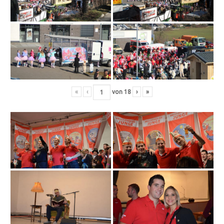
«
‹
von
18
›
»