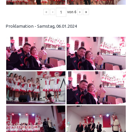
«
‹
von
6
›
»
Proklamation - Samstag, 06.01.2024