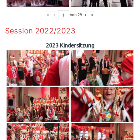
«
‹
von
29
›
»
Session 2022/2023
2023 Kindersitzung