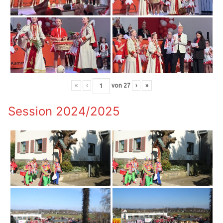
«
‹
von
27
›
»
Session 2024/2025