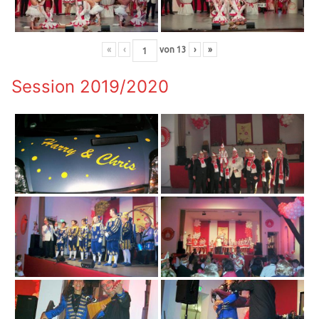
«
‹
von
13
›
»
Session 2019/2020