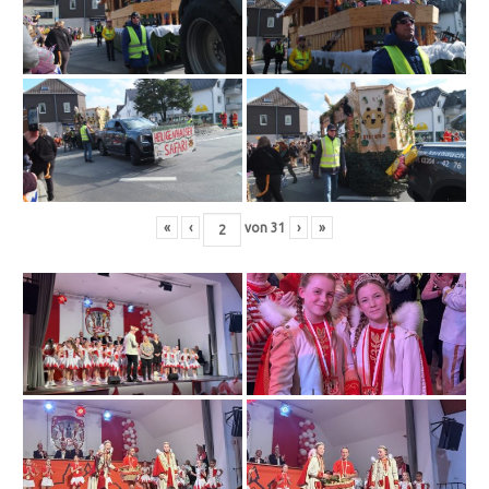
«
‹
von
31
›
»