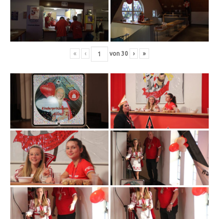
«
‹
von
30
›
»