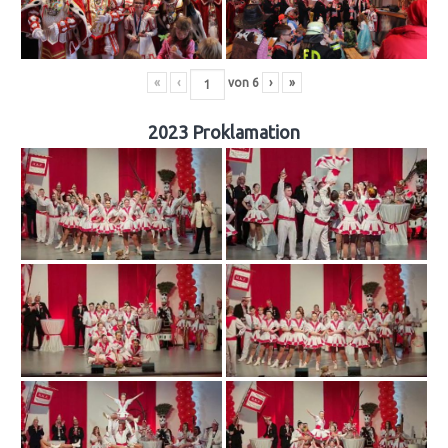
«
‹
von
6
›
»
2023 Proklamation