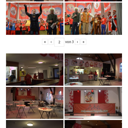
«
‹
von
3
›
»