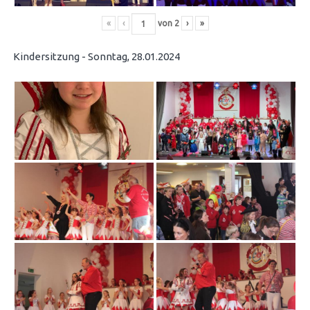
«
‹
von
2
›
»
Kindersitzung - Sonntag, 28.01.2024