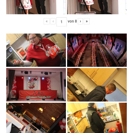
«
‹
von
8
›
»