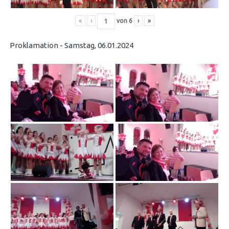
«
‹
von
6
›
»
Proklamation - Samstag, 06.01.2024