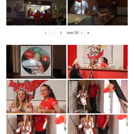
«
‹
von
30
›
»