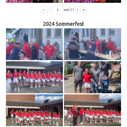
«
‹
von
11
›
»
2024 Sommerfest