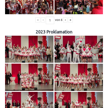
«
‹
von
6
›
»
2023 Proklamation