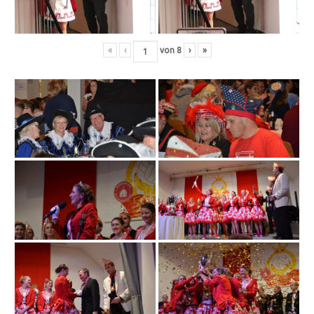
«
‹
von
8
›
»