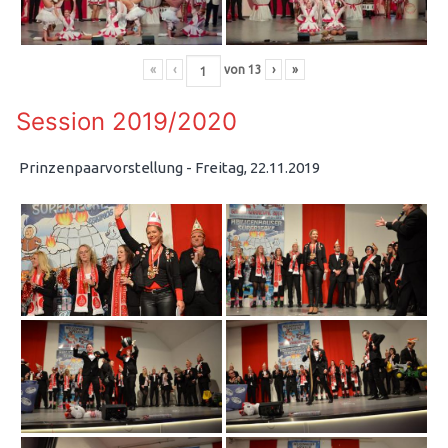
«
‹
von
13
›
»
Session 2019/2020
Prinzenpaarvorstellung - Freitag, 22.11.2019