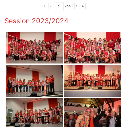
«
‹
von
9
›
»
Session 2023/2024