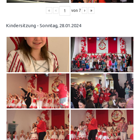
«
‹
von
7
›
»
Kindersitzung - Sonntag, 28.01.2024