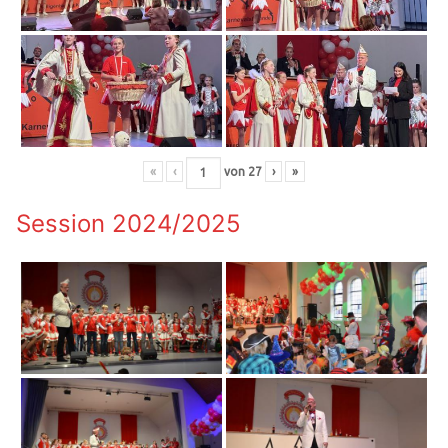
«
‹
von
27
›
»
Session 2024/2025