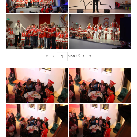
«
‹
von
15
›
»