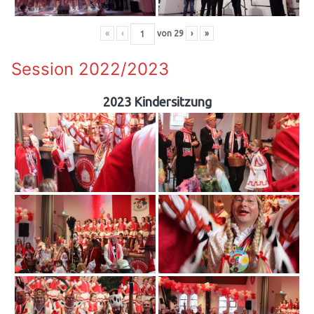
«
‹
von
29
›
»
Session 2022/2023
2023 Kindersitzung