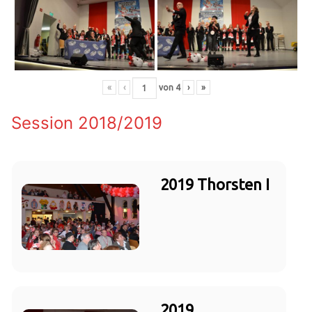
«
‹
von
4
›
»
Session 2018/2019
2019 Thorsten I
2019