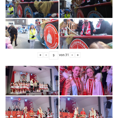
«
‹
von
31
›
»