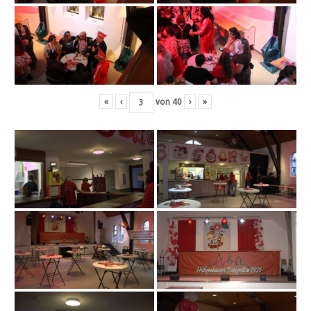
«
‹
von
40
›
»